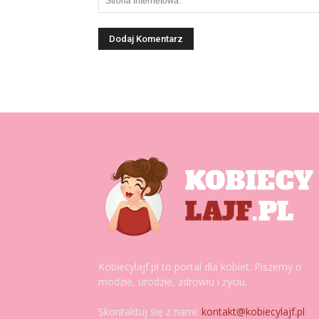
Kobiecylajf.pl to portal dla kobiet. Piszemy o
modzie, urodzie, zdrowiu i życiu.
Skontaktuj się z nami:
kontakt@kobiecylajf.pl