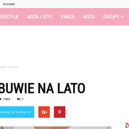
Kontakt
IFESTYLE
MODA I STYL
PRACA
MOTO
ZAKUPY
uwie na lato
BUWIE NA LATO
1684
0
ierkaj) na Twitterze
Z