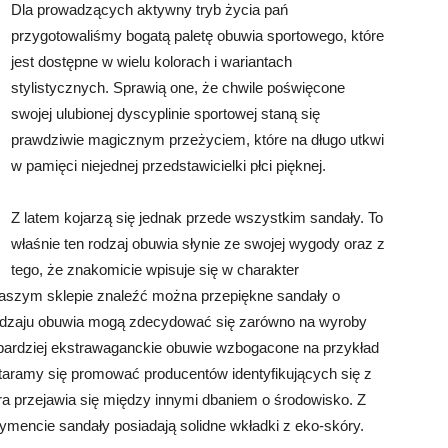
Dla prowadzących aktywny tryb życia pań
przygotowaliśmy bogatą paletę obuwia sportowego, które
jest dostępne w wielu kolorach i wariantach
stylistycznych. Sprawią one, że chwile poświęcone
swojej ulubionej dyscyplinie sportowej staną się
prawdziwie magicznym przeżyciem, które na długo utkwi
w pamięci niejednej przedstawicielki płci pięknej.
Z latem kojarzą się jednak przede wszystkim sandały. To
właśnie ten rodzaj obuwia słynie ze swojej wygody oraz z
tego, że znakomicie wpisuje się w charakter
W naszym sklepie znaleźć można przepiękne sandały o
 rodzaju obuwia mogą zdecydować się zarówno na wyroby
a bardziej ekstrawaganckie obuwie wzbogacone na przykład
taramy się promować producentów identyfikujących się z
óra przejawia się między innymi dbaniem o środowisko. Z
mencie sandały posiadają solidne wkładki z eko-skóry.