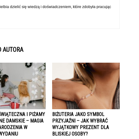
elbia dzielić się wiedzą i doświadczeniem, które zdobyła pracując
D AUTORA
ŚWIĄTECZNA I PIŻAMY
BIŻUTERIA JAKO SYMBOL
NE DAMSKIE – MAGIA
PRZYJAŹNI – JAK WYBRAĆ
ARODZENIA W
WYJĄTKOWY PREZENT DLA
WYDANIU
BLISKIEJ OSOBY?