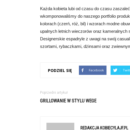
Każda kobieta lubi od czasu do czasu zaszale
wkomponowaliśmy do naszego portfolio produ
kolorach (czerń, róż, bil) i wzorach modne obu
upalnych letnich wieczorów oraz kameralnych s
Designerskie espadryle z uwagi na swój casual
szortami, rybaczkami, dżinsami oraz zwiewnym
PODZIEL SIĘ
Facebook
Twit
Poprzedni artykuł
GRILLOWANIE W STYLU WEGE
REDAKCJA KOBIECYLAJF.PL