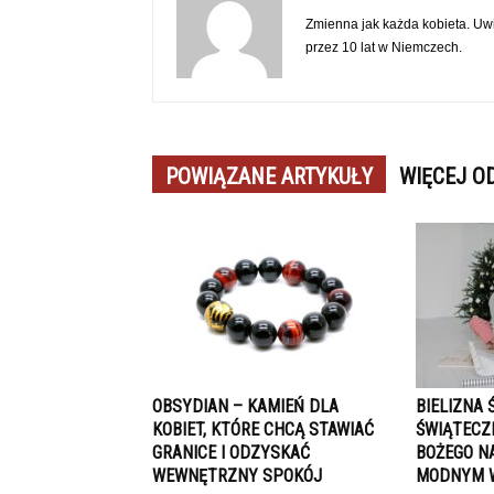
Zmienna jak każda kobieta. Uwi
przez 10 lat w Niemczech.
POWIĄZANE ARTYKUŁY
WIĘCEJ O
OBSYDIAN – KAMIEŃ DLA
BIELIZNA 
KOBIET, KTÓRE CHCĄ STAWIAĆ
ŚWIĄTECZ
GRANICE I ODZYSKAĆ
BOŻEGO N
WEWNĘTRZNY SPOKÓJ
MODNYM 