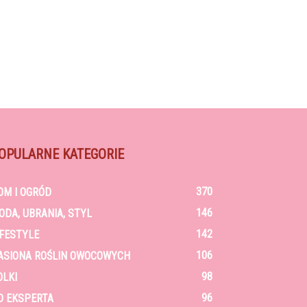
OPULARNE KATEGORIE
370
OM I OGRÓD
146
ODA, UBRANIA, STYL
142
IFESTYLE
106
ASIONA ROŚLIN OWOCOWYCH
98
OLKI
96
D EKSPERTA