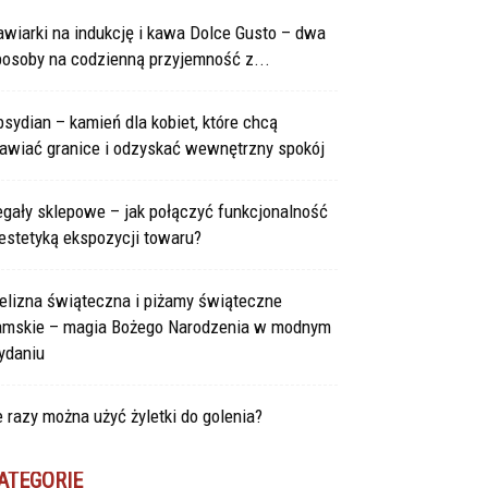
wiarki na indukcję i kawa Dolce Gusto – dwa
posoby na codzienną przyjemność z...
sydian – kamień dla kobiet, które chcą
tawiać granice i odzyskać wewnętrzny spokój
gały sklepowe – jak połączyć funkcjonalność
estetyką ekspozycji towaru?
elizna świąteczna i piżamy świąteczne
amskie – magia Bożego Narodzenia w modnym
ydaniu
e razy można użyć żyletki do golenia?
ATEGORIE