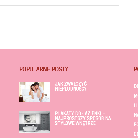
POPULARNE POSTY
P
JAK ZWALCZYĆ
D
NIEPŁODNOŚĆ?
M
L
PLAKATY DO ŁAZIENKI –
N
NAJPROSTSZY SPOSÓB NA
STYLOWE WNĘTRZE
R
O