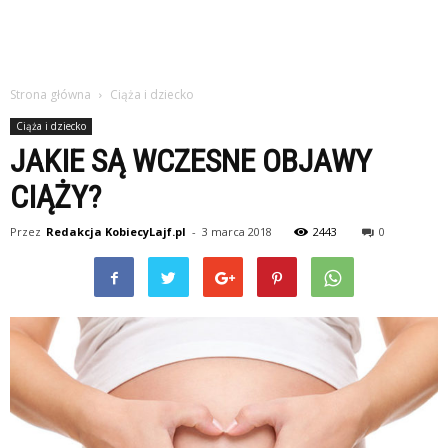
Strona główna
Ciąża i dziecko
Ciąża i dziecko
JAKIE SĄ WCZESNE OBJAWY
CIĄŻY?
Przez
Redakcja KobiecyLajf.pl
-
3 marca 2018
2443
0