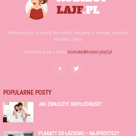
Kobiecylajf.pl to portal dla kobiet. Piszemy o modzie, urodzie,
zdrowiu i życiu.
Skontaktuj się z nami:
kontakt@kobiecylajf.pl
POPULARNE POSTY
JAK ZWALCZYĆ NIEPŁODNOŚĆ?
PLAKATY DO ŁAZIENKI – NAJPROSTSZY