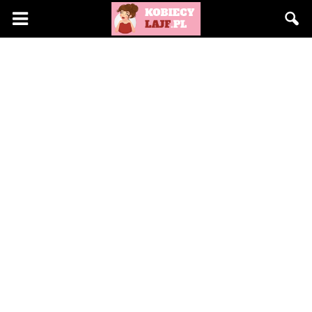
KobiecyLajf.pl
–
kobieta,
moda,
życie