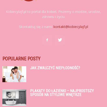
Kobiecylajf.pl to portal dla kobiet. Piszemy o modzie, urodzie,
zdrowiu i życiu.
Skontaktuj się z nami:
kontakt@kobiecylajf.pl
POPULARNE POSTY
JAK ZWALCZYĆ NIEPŁODNOŚĆ?
PLAKATY DO ŁAZIENKI – NAJPROSTSZY
SPOSÓB NA STYLOWE WNĘTRZE