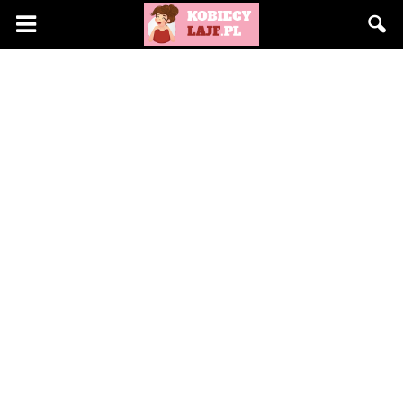
KobiecyLajf.pl
–
kobieta,
moda,
życie