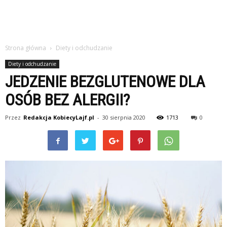
Strona główna
Diety i odchudzanie
Diety i odchudzanie
JEDZENIE BEZGLUTENOWE DLA
OSÓB BEZ ALERGII?
Przez
Redakcja KobiecyLajf.pl
-
30 sierpnia 2020
1713
0