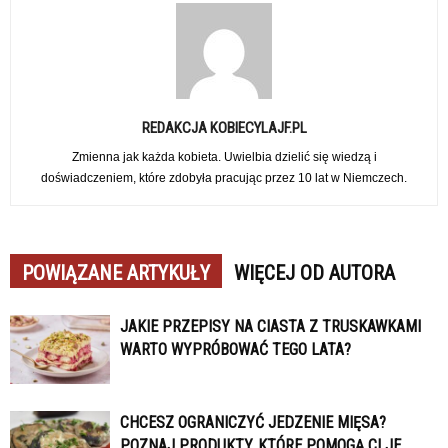
REDAKCJA KOBIECYLAJF.PL
Zmienna jak każda kobieta. Uwielbia dzielić się wiedzą i
doświadczeniem, które zdobyła pracując przez 10 lat w Niemczech.
POWIĄZANE ARTYKUŁY
WIĘCEJ OD AUTORA
JAKIE PRZEPISY NA CIASTA Z TRUSKAWKAMI
WARTO WYPRÓBOWAĆ TEGO LATA?
CHCESZ OGRANICZYĆ JEDZENIE MIĘSA?
POZNAJ PRODUKTY, KTÓRE POMOGĄ CI JE