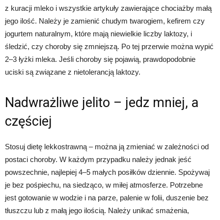
z kuracji mleko i wszystkie artykuły zawierające chociażby małą
jego ilość. Należy je zamienić chudym twarogiem, kefirem czy
jogurtem naturalnym, które mają niewielkie liczby laktozy, i
śledzić, czy choroby się zmniejszą. Po tej przerwie można wypić
2–3 łyżki mleka. Jeśli choroby się pojawią, prawdopodobnie
uciski są związane z nietolerancją laktozy.
Nadwrażliwe jelito – jedz mniej, a
częściej
Stosuj dietę lekkostrawną – można ją zmieniać w zależności od
postaci choroby. W każdym przypadku należy jednak jeść
powszechnie, najlepiej 4–5 małych posiłków dziennie. Spożywaj
je bez pośpiechu, na siedząco, w miłej atmosferze. Potrzebne
jest gotowanie w wodzie i na parze, palenie w folii, duszenie bez
tłuszczu lub z małą jego ilością. Należy unikać smażenia,