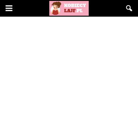
KobiecyLajf.pl
–
kobieta,
moda,
życie