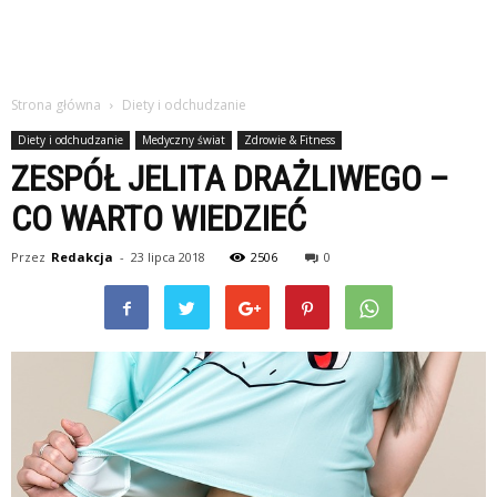
Strona główna
Diety i odchudzanie
Diety i odchudzanie
Medyczny świat
Zdrowie & Fitness
ZESPÓŁ JELITA DRAŻLIWEGO –
CO WARTO WIEDZIEĆ
Przez
Redakcja
-
23 lipca 2018
2506
0