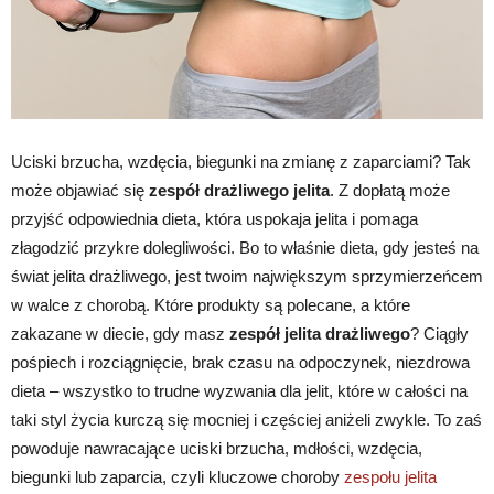
Uciski brzucha, wzdęcia, biegunki na zmianę z zaparciami? Tak
może objawiać się
zespół drażliwego jelita
. Z dopłatą może
przyjść odpowiednia dieta, która uspokaja jelita i pomaga
złagodzić przykre dolegliwości. Bo to właśnie dieta, gdy jesteś na
świat jelita drażliwego, jest twoim największym sprzymierzeńcem
w walce z chorobą. Które produkty są polecane, a które
zakazane w diecie, gdy masz
zespół jelita drażliwego
? Ciągły
pośpiech i rozciągnięcie, brak czasu na odpoczynek, niezdrowa
dieta – wszystko to trudne wyzwania dla jelit, które w całości na
taki styl życia kurczą się mocniej i częściej aniżeli zwykle. To zaś
powoduje nawracające uciski brzucha, mdłości, wzdęcia,
biegunki lub zaparcia, czyli kluczowe choroby
zespołu jelita