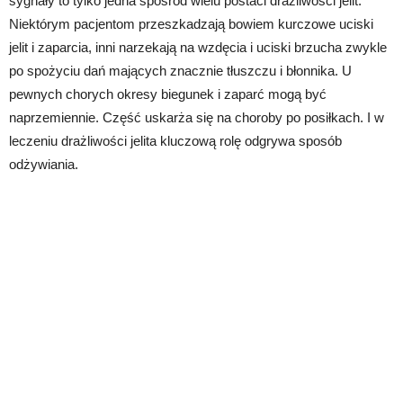
sygnały to tylko jedna spośród wielu postaci drażliwości jelit.
Niektórym pacjentom przeszkadzają bowiem kurczowe uciski
jelit i zaparcia, inni narzekają na wzdęcia i uciski brzucha zwykle
po spożyciu dań mających znacznie tłuszczu i błonnika. U
pewnych chorych okresy biegunek i zaparć mogą być
naprzemiennie. Część uskarża się na choroby po posiłkach. I w
leczeniu drażliwości jelita kluczową rolę odgrywa sposób
odżywiania.