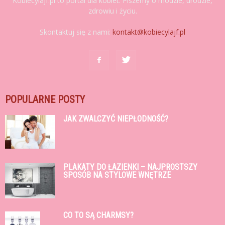
Kobiecylajf.pl to portal dla kobiet. Piszemy o modzie, urodzie,
zdrowiu i życiu.
Skontaktuj się z nami:
kontakt@kobiecylajf.pl
POPULARNE POSTY
JAK ZWALCZYĆ NIEPŁODNOŚĆ?
PLAKATY DO ŁAZIENKI – NAJPROSTSZY
SPOSÓB NA STYLOWE WNĘTRZE
CO TO SĄ CHARMSY?