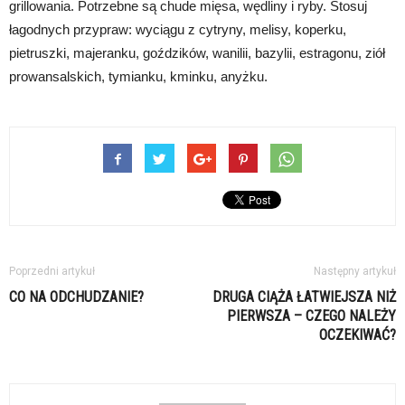
grillowania. Potrzebne są chude mięsa, wędliny i ryby. Stosuj
łagodnych przypraw: wyciągu z cytryny, melisy, koperku,
pietruszki, majeranku, goździków, wanilii, bazylii, estragonu, ziół
prowansalskich, tymianku, kminku, anyżku.
Poprzedni artykuł
Następny artykuł
CO NA ODCHUDZANIE?
DRUGA CIĄŻA ŁATWIEJSZA NIŻ
PIERWSZA – CZEGO NALEŻY
OCZEKIWAĆ?