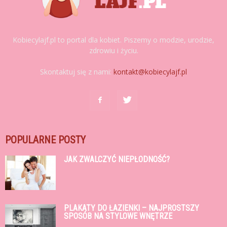
Kobiecylajf.pl to portal dla kobiet. Piszemy o modzie, urodzie,
zdrowiu i życiu.
Skontaktuj się z nami:
kontakt@kobiecylajf.pl
POPULARNE POSTY
JAK ZWALCZYĆ NIEPŁODNOŚĆ?
PLAKATY DO ŁAZIENKI – NAJPROSTSZY
SPOSÓB NA STYLOWE WNĘTRZE