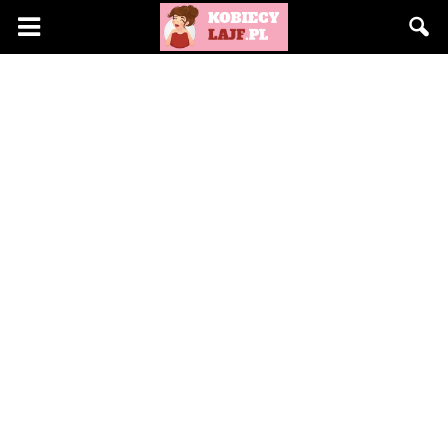
KobiecyLajf.pl
–
kobieta,
moda,
życie