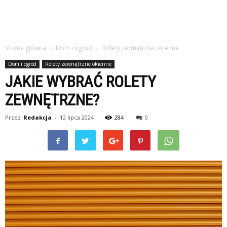
Strona główna
Dom i ogród
Rolety zewnętrzne okienne
Dom i ogród
Rolety zewnętrzne okienne
JAKIE WYBRAĆ ROLETY
ZEWNĘTRZNE?
Przez
Redakcja
-
12 lipca 2024
284
0