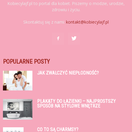
Kobiecylajf.pl to portal dla kobiet. Piszemy o modzie, urodzie,
zdrowiu i życiu.
Skontaktuj się z nami:
kontakt@kobiecylajf.pl
POPULARNE POSTY
JAK ZWALCZYĆ NIEPŁODNOŚĆ?
PLAKATY DO ŁAZIENKI – NAJPROSTSZY
SPOSÓB NA STYLOWE WNĘTRZE
CO TO SĄ CHARMSY?