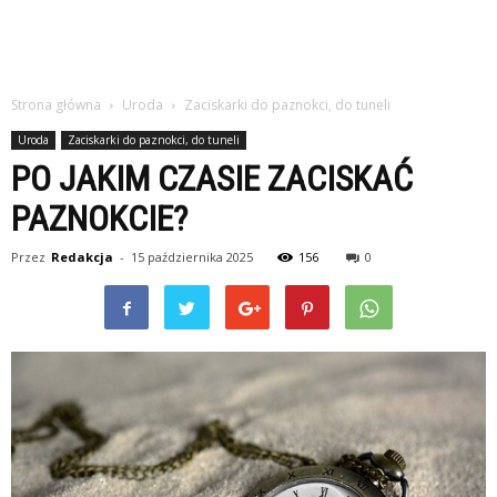
Strona główna
Uroda
Zaciskarki do paznokci, do tuneli
Uroda
Zaciskarki do paznokci, do tuneli
PO JAKIM CZASIE ZACISKAĆ
PAZNOKCIE?
Przez
Redakcja
-
15 października 2025
156
0