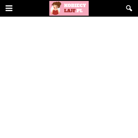
KobiecyLajf.pl
–
kobieta,
moda,
życie