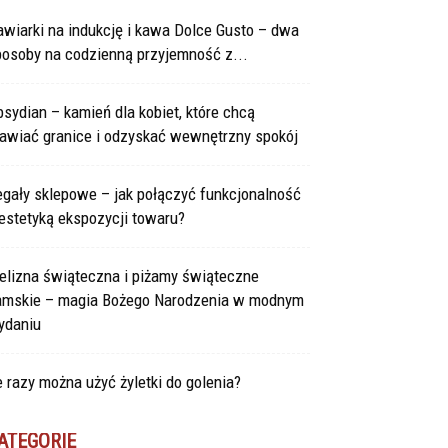
wiarki na indukcję i kawa Dolce Gusto – dwa
posoby na codzienną przyjemność z...
sydian – kamień dla kobiet, które chcą
tawiać granice i odzyskać wewnętrzny spokój
gały sklepowe – jak połączyć funkcjonalność
estetyką ekspozycji towaru?
elizna świąteczna i piżamy świąteczne
amskie – magia Bożego Narodzenia w modnym
ydaniu
e razy można użyć żyletki do golenia?
ATEGORIE