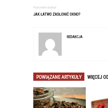
Poprzedni artykuł
JAK ŁATWO ZASŁONIĆ OKNO?
REDAKCJA
POWIĄZANE ARTYKUŁY
WIĘCEJ O