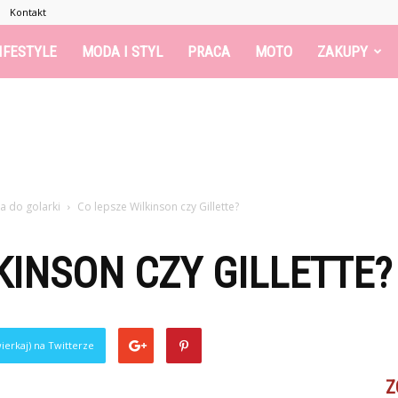
Kontakt
IFESTYLE
MODA I STYL
PRACA
MOTO
ZAKUPY
a do golarki
Co lepsze Wilkinson czy Gillette?
KINSON CZY GILLETTE?
ierkaj) na Twitterze
Z