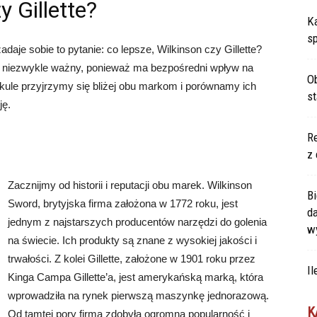
y Gillette?
Ka
s
aje sobie to pytanie: co lepsze, Wilkinson czy Gillette?
t niezwykle ważny, ponieważ ma bezpośredni wpływ na
Ob
ykule przyjrzymy się bliżej obu markom i porównamy ich
s
ję.
Re
z 
Zacznijmy od historii i reputacji obu marek. Wilkinson
Bi
Sword, brytyjska firma założona w 1772 roku, jest
d
jednym z najstarszych producentów narzędzi do golenia
w
na świecie. Ich produkty są znane z wysokiej jakości i
trwałości. Z kolei Gillette, założone w 1901 roku przez
Il
Kinga Campa Gillette’a, jest amerykańską marką, która
wprowadziła na rynek pierwszą maszynkę jednorazową.
K
Od tamtej pory firma zdobyła ogromną popularność i