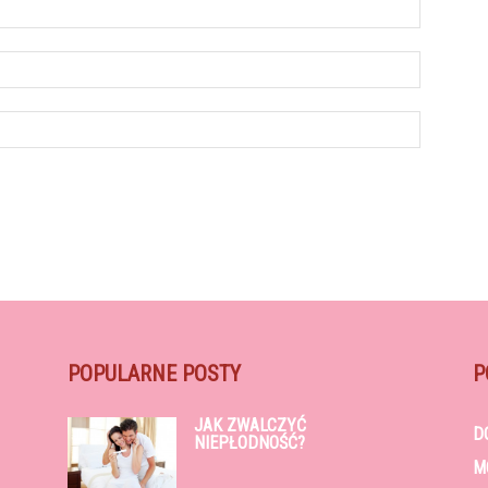
POPULARNE POSTY
P
JAK ZWALCZYĆ
D
NIEPŁODNOŚĆ?
M