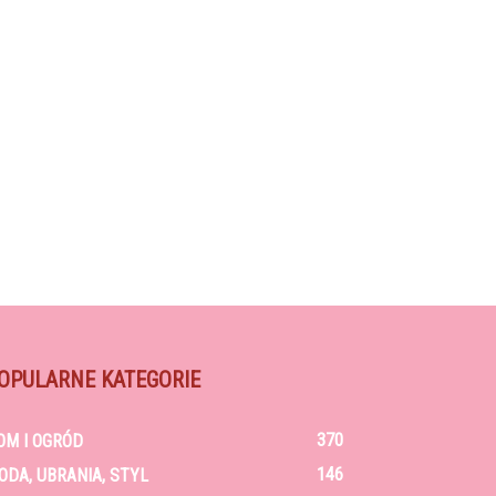
OPULARNE KATEGORIE
370
OM I OGRÓD
146
ODA, UBRANIA, STYL