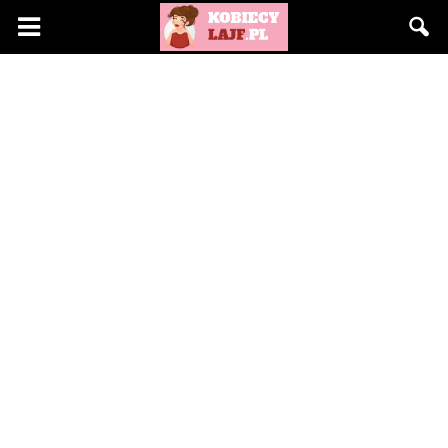
KobiecyLajf.pl
–
kobieta,
moda,
życie