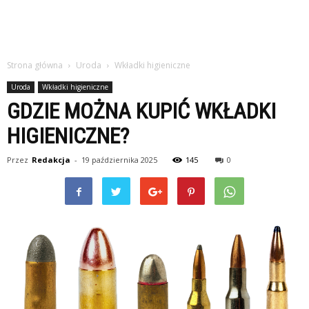
Strona główna
Uroda
Wkładki higieniczne
Uroda
Wkładki higieniczne
GDZIE MOŻNA KUPIĆ WKŁADKI
HIGIENICZNE?
Przez
Redakcja
-
19 października 2025
145
0