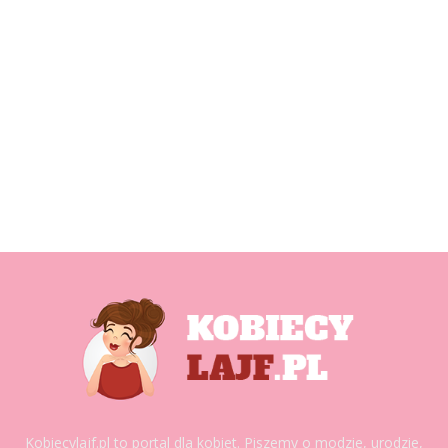
Kobiecylajf.pl to portal dla kobiet. Piszemy o modzie, urodzie,