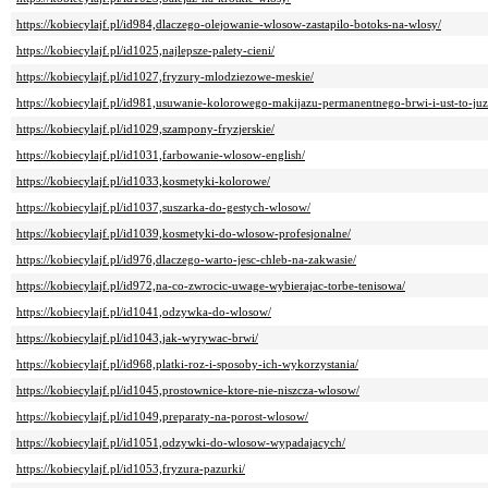
https://kobiecylajf.pl/id984,dlaczego-olejowanie-wlosow-zastapilo-botoks-na-wlosy/
https://kobiecylajf.pl/id1025,najlepsze-palety-cieni/
https://kobiecylajf.pl/id1027,fryzury-mlodziezowe-meskie/
https://kobiecylajf.pl/id981,usuwanie-kolorowego-makijazu-permanentnego-brwi-i-ust-to-ju
https://kobiecylajf.pl/id1029,szampony-fryzjerskie/
https://kobiecylajf.pl/id1031,farbowanie-wlosow-english/
https://kobiecylajf.pl/id1033,kosmetyki-kolorowe/
https://kobiecylajf.pl/id1037,suszarka-do-gestych-wlosow/
https://kobiecylajf.pl/id1039,kosmetyki-do-wlosow-profesjonalne/
https://kobiecylajf.pl/id976,dlaczego-warto-jesc-chleb-na-zakwasie/
https://kobiecylajf.pl/id972,na-co-zwrocic-uwage-wybierajac-torbe-tenisowa/
https://kobiecylajf.pl/id1041,odzywka-do-wlosow/
https://kobiecylajf.pl/id1043,jak-wyrywac-brwi/
https://kobiecylajf.pl/id968,platki-roz-i-sposoby-ich-wykorzystania/
https://kobiecylajf.pl/id1045,prostownice-ktore-nie-niszcza-wlosow/
https://kobiecylajf.pl/id1049,preparaty-na-porost-wlosow/
https://kobiecylajf.pl/id1051,odzywki-do-wlosow-wypadajacych/
https://kobiecylajf.pl/id1053,fryzura-pazurki/