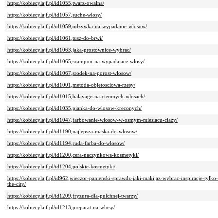
https://kobiecylajf.pl/id1055,twarz-owalna/
https://kobiecylajf.pl/id1057,suche-wlosy/
https://kobiecylajf.pl/id1059,odzywka-na-wypadanie-wlosow/
https://kobiecylajf.pl/id1061,tusz-do-brwi/
https://kobiecylajf.pl/id1063,jaka-prostownice-wybrac/
https://kobiecylajf.pl/id1065,szampon-na-wypadajace-wlosy/
https://kobiecylajf.pl/id1067,srodek-na-porost-wlosow/
https://kobiecylajf.pl/id1001,metoda-objetosciowa-rzesy/
https://kobiecylajf.pl/id1015,balayage-na-ciemnych-wlosach/
https://kobiecylajf.pl/id1035,pianka-do-wlosow-kreconych/
https://kobiecylajf.pl/id1047,farbowanie-wlosow-w-osmym-miesiacu-ciazy/
https://kobiecylajf.pl/id1190,najlepsza-maska-do-wlosow/
https://kobiecylajf.pl/id1194,ruda-farba-do-wlosow/
https://kobiecylajf.pl/id1200,cera-naczynkowa-kosmetyki/
https://kobiecylajf.pl/id1204,polskie-kosmetyki/
https://kobiecylajf.pl/id962,wieczor-panienski-sprawdz-jaki-makijaz-wybrac-inspiracje-tyl
the-city/
https://kobiecylajf.pl/id1209,fryzura-dla-pulchnej-twarzy/
https://kobiecylajf.pl/id1213,preparat-na-wlosy/