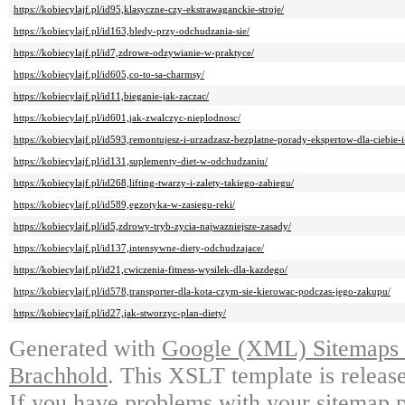
https://kobiecylajf.pl/id95,klasyczne-czy-ekstrawaganckie-stroje/
https://kobiecylajf.pl/id163,bledy-przy-odchudzania-sie/
https://kobiecylajf.pl/id7,zdrowe-odzywianie-w-praktyce/
https://kobiecylajf.pl/id605,co-to-sa-charmsy/
https://kobiecylajf.pl/id11,bieganie-jak-zaczac/
https://kobiecylajf.pl/id601,jak-zwalczyc-nieplodnosc/
https://kobiecylajf.pl/id593,remontujesz-i-urzadzasz-bezplatne-porady-ekspertow-dla-ciebie
https://kobiecylajf.pl/id131,suplementy-diet-w-odchudzaniu/
https://kobiecylajf.pl/id268,lifting-twarzy-i-zalety-takiego-zabiegu/
https://kobiecylajf.pl/id589,egzotyka-w-zasiegu-reki/
https://kobiecylajf.pl/id5,zdrowy-tryb-zycia-najwazniejsze-zasady/
https://kobiecylajf.pl/id137,intensywne-diety-odchudzajace/
https://kobiecylajf.pl/id21,cwiczenia-fitness-wysilek-dla-kazdego/
https://kobiecylajf.pl/id578,transporter-dla-kota-czym-sie-kierowac-podczas-jego-zakupu/
https://kobiecylajf.pl/id27,jak-stworzyc-plan-diety/
Generated with
Google (XML) Sitemaps G
Brachhold
. This XSLT template is releas
If you have problems with your sitemap p