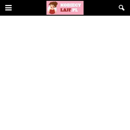
KobiecyLajf.pl
–
kobieta,
moda,
życie