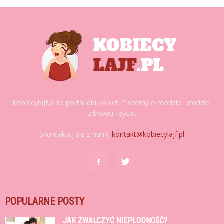
Kobiecylajf.pl to portal dla kobiet. Piszemy o modzie, urodzie,
zdrowiu i życiu.
Skontaktuj się z nami:
kontakt@kobiecylajf.pl
POPULARNE POSTY
JAK ZWALCZYĆ NIEPŁODNOŚĆ?