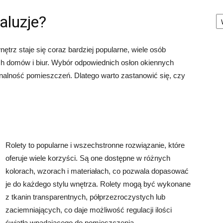
Ka
aluzje?
ętrz staje się coraz bardziej popularne, wiele osób
ich domów i biur. Wybór odpowiednich osłon okiennych
alność pomieszczeń. Dlatego warto zastanowić się, czy
Rolety to popularne i wszechstronne rozwiązanie, które
oferuje wiele korzyści. Są one dostępne w różnych
kolorach, wzorach i materiałach, co pozwala dopasować
je do każdego stylu wnętrza. Rolety mogą być wykonane
z tkanin transparentnych, półprzezroczystych lub
zaciemniających, co daje możliwość regulacji ilości
światła wpadającego do pomieszczenia.