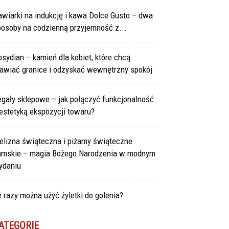
wiarki na indukcję i kawa Dolce Gusto – dwa
posoby na codzienną przyjemność z...
sydian – kamień dla kobiet, które chcą
tawiać granice i odzyskać wewnętrzny spokój
gały sklepowe – jak połączyć funkcjonalność
estetyką ekspozycji towaru?
elizna świąteczna i piżamy świąteczne
amskie – magia Bożego Narodzenia w modnym
ydaniu
e razy można użyć żyletki do golenia?
ATEGORIE