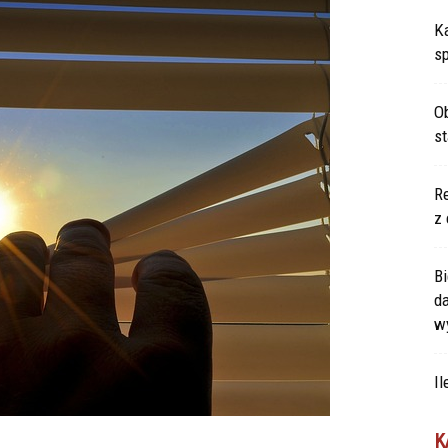
Ka
s
Ob
s
Re
z 
Bi
d
w
Il
K