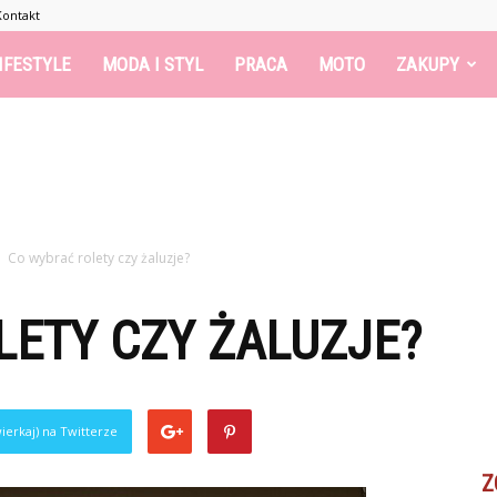
Kontakt
IFESTYLE
MODA I STYL
PRACA
MOTO
ZAKUPY
Co wybrać rolety czy żaluzje?
ETY CZY ŻALUZJE?
ierkaj) na Twitterze
Z