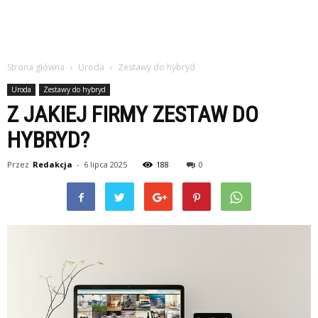
Strona główna
Uroda
Zestawy do hybryd
Uroda
Zestawy do hybryd
Z JAKIEJ FIRMY ZESTAW DO
HYBRYD?
Przez
Redakcja
-
6 lipca 2025
188
0