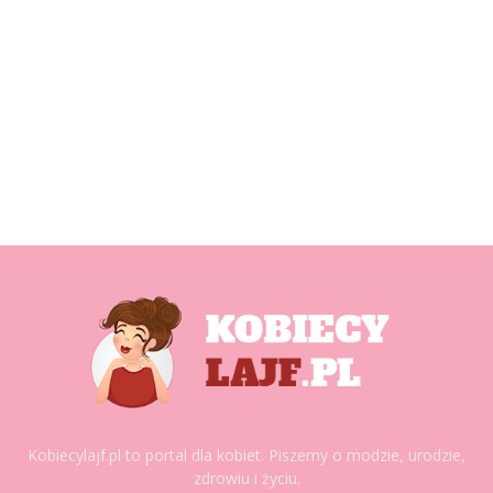
Kobiecylajf.pl to portal dla kobiet. Piszemy o modzie, urodzie,
zdrowiu i życiu.