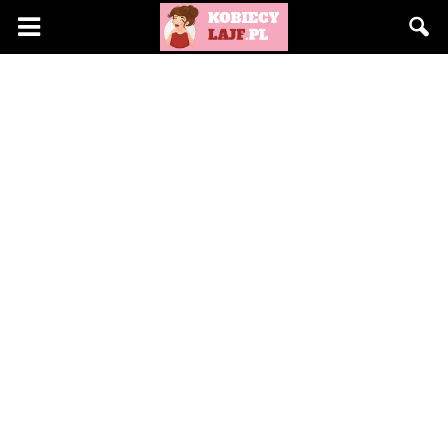
KobiecyLajf.pl
–
kobieta,
moda,
życie