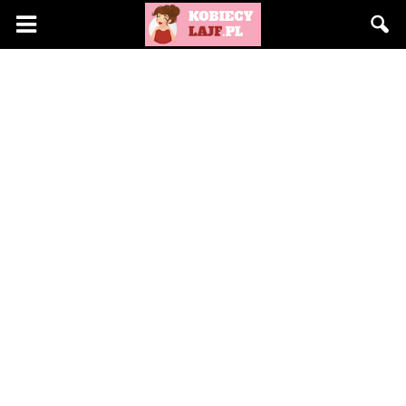
KobiecyLajf.pl
–
kobieta,
moda,
życie