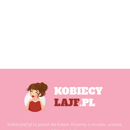
Kobiecylajf.pl to portal dla kobiet. Piszemy o modzie, urodzie,