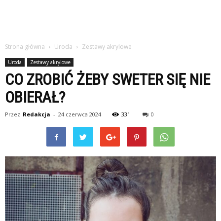
Strona główna
Uroda
Zestawy akrylowe
Uroda
Zestawy akrylowe
CO ZROBIĆ ŻEBY SWETER SIĘ NIE
OBIERAŁ?
Przez
Redakcja
-
24 czerwca 2024
331
0