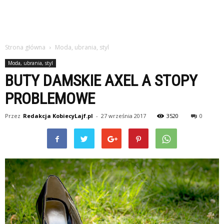
Strona główna
Moda, ubrania, styl
Moda, ubrania, styl
BUTY DAMSKIE AXEL A STOPY
PROBLEMOWE
Przez
Redakcja KobiecyLajf.pl
-
27 września 2017
3520
0