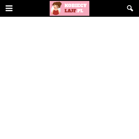
KobiecyLajf.pl
–
kobieta,
moda,
życie