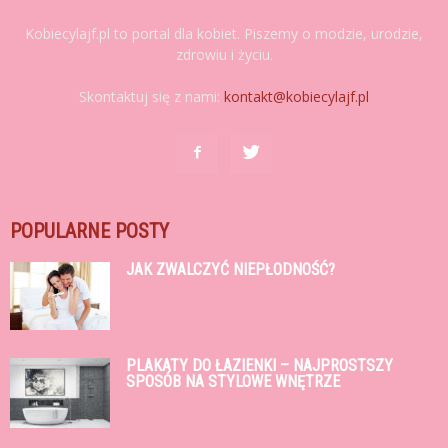
Kobiecylajf.pl to portal dla kobiet. Piszemy o modzie, urodzie,
zdrowiu i życiu.
Skontaktuj się z nami:
kontakt@kobiecylajf.pl
POPULARNE POSTY
JAK ZWALCZYĆ NIEPŁODNOŚĆ?
PLAKATY DO ŁAZIENKI – NAJPROSTSZY
SPOSÓB NA STYLOWE WNĘTRZE