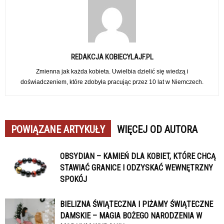
REDAKCJA KOBIECYLAJF.PL
Zmienna jak każda kobieta. Uwielbia dzielić się wiedzą i
doświadczeniem, które zdobyła pracując przez 10 lat w Niemczech.
POWIĄZANE ARTYKUŁY
WIĘCEJ OD AUTORA
OBSYDIAN – KAMIEŃ DLA KOBIET, KTÓRE CHCĄ
STAWIAĆ GRANICE I ODZYSKAĆ WEWNĘTRZNY
SPOKÓJ
BIELIZNA ŚWIĄTECZNA I PIŻAMY ŚWIĄTECZNE
DAMSKIE – MAGIA BOŻEGO NARODZENIA W