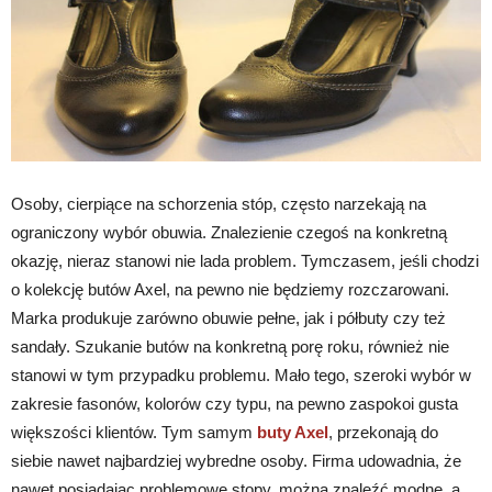
Osoby, cierpiące na schorzenia stóp, często narzekają na
ograniczony wybór obuwia. Znalezienie czegoś na konkretną
okazję, nieraz stanowi nie lada problem. Tymczasem, jeśli chodzi
o kolekcję butów Axel, na pewno nie będziemy rozczarowani.
Marka produkuje zarówno obuwie pełne, jak i półbuty czy też
sandały. Szukanie butów na konkretną porę roku, również nie
stanowi w tym przypadku problemu. Mało tego, szeroki wybór w
zakresie fasonów, kolorów czy typu, na pewno zaspokoi gusta
większości klientów. Tym samym
buty Axel
, przekonają do
siebie nawet najbardziej wybredne osoby. Firma udowadnia, że
nawet posiadając problemowe stopy, można znaleźć modne, a