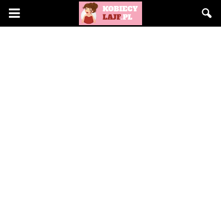
KobiecyLajf.pl
–
kobieta,
moda,
życie