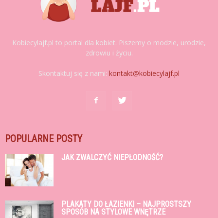
Kobiecylajf.pl to portal dla kobiet. Piszemy o modzie, urodzie,
zdrowiu i życiu.
Skontaktuj się z nami:
kontakt@kobiecylajf.pl
POPULARNE POSTY
JAK ZWALCZYĆ NIEPŁODNOŚĆ?
PLAKATY DO ŁAZIENKI – NAJPROSTSZY
SPOSÓB NA STYLOWE WNĘTRZE