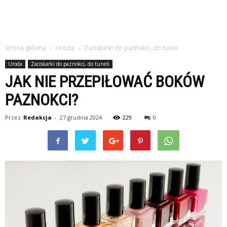
Strona główna
Uroda
Zaciskarki do paznokci, do tuneli
Uroda
Zaciskarki do paznokci, do tuneli
JAK NIE PRZEPIŁOWAĆ BOKÓW
PAZNOKCI?
Przez
Redakcja
-
27 grudnia 2024
229
0