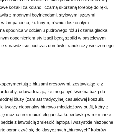
we kozaki za kolano i czarną skórzaną torebkę do ręki,
wiła z modnymi boyfriendami, stylowymi szarymi
 w lamparcie cętki. Innym, równie doskonałym
a spódnica w odcieniu pudrowego różu i czarna gładka
nym dopełnieniem stylizacji będą szpilki w pastelowym
omicie sprawdzi się podczas domówki, randki czy wieczornego
eksperymentują z bluzami dresowymi, zestawiając je z
arderoby, udowadniając, że mogą być świetną bazą do
modnej bluzy (zamiast tradycyjnej casualowej koszuli),
ie tworzy niebanalny biurowo-młodzieżowy outfit, który z
cję można urozmaicić elegancką kopertówką w rozmiarze
 będzie z łatwością zmieścić laptopa i wszystkie niezbędne
rto ograniczyć się do klasycznych „biurowych” kolorów –