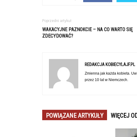
Poprzedni artykuł
WAKACYJNE PAZNOKCIE – NA CO WARTO SIĘ
ZDECYDOWAĆ?
REDAKCJA KOBIECYLAJF.PL
Zmienna jak każda kobieta. Uwi
przez 10 lat w Niemczech.
POWIĄZANE ARTYKUŁY
WIĘCEJ O