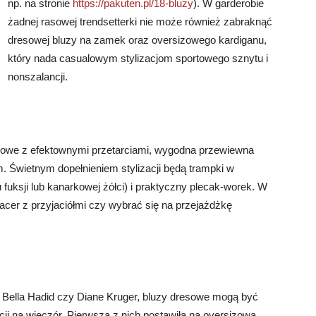
np. na stronie
https://pakuten.pl/18-bluzy
). W garderobie
żadnej rasowej trendsetterki nie może również zabraknąć
dresowej bluzy na zamek oraz oversizowego kardiganu,
który nada casualowym stylizacjom sportowego sznytu i
nonszalancji.
nsowe z efektownymi przetarciami, wygodna przewiewna
 Świetnym dopełnieniem stylizacji będą trampki w
fuksji lub kanarkowej żółci) i praktyczny plecak-worek. W
spacer z przyjaciółmi czy wybrać się na przejażdżkę
k Bella Hadid czy Diane Kruger, bluzy dresowe mogą być
cji na wieczór. Pierwsza z nich postawiła na oversizową