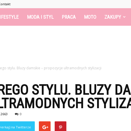
Kontakt
IFESTYLE
MODA I STYL
PRACA
MOTO
ZAKUPY
go stylu. Bluzy damskie – propozycje ultramodnych stylizacji
EGO STYLU. BLUZY DA
LTRAMODNYCH STYLIZA
2663
0
ierkaj) na Twitterze