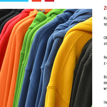
Z
Ka
s
Ob
s
Re
z 
Bi
d
w
Il