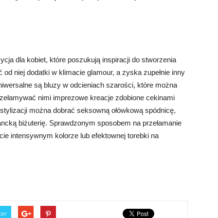
a dla kobiet, które poszukują inspiracji do stworzenia
 od niej dodatki w klimacie glamour, a zyska zupełnie inny
uniwersalne są bluzy w odcieniach szarości, które można
rzełamywać nimi imprezowe kreacje zdobione cekinami
 stylizacji można dobrać seksowną ołówkową spódnicę,
ancką biżuterię. Sprawdzonym sposobem na przełamanie
ście intensywnym kolorze lub efektownej torebki na
ter