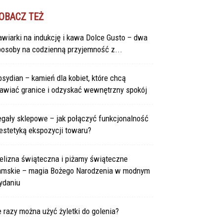
OBACZ TEŻ
wiarki na indukcję i kawa Dolce Gusto – dwa
posoby na codzienną przyjemność z...
sydian – kamień dla kobiet, które chcą
tawiać granice i odzyskać wewnętrzny spokój
gały sklepowe – jak połączyć funkcjonalność
estetyką ekspozycji towaru?
elizna świąteczna i piżamy świąteczne
amskie – magia Bożego Narodzenia w modnym
ydaniu
e razy można użyć żyletki do golenia?