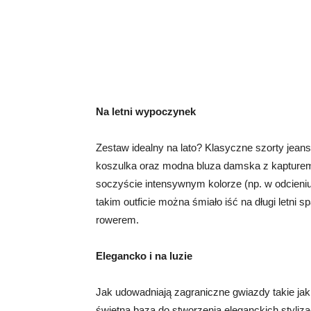
Na letni wypoczynek
Zestaw idealny na lato? Klasyczne szorty jea
koszulka oraz modna bluza damska z kapturem.
soczyście intensywnym kolorze (np. w odcieniu 
takim outficie można śmiało iść na długi letni 
rowerem.
Elegancko i na luzie
Jak udowadniają zagraniczne gwiazdy takie ja
świetną bazą do stworzenia eleganckich styliza