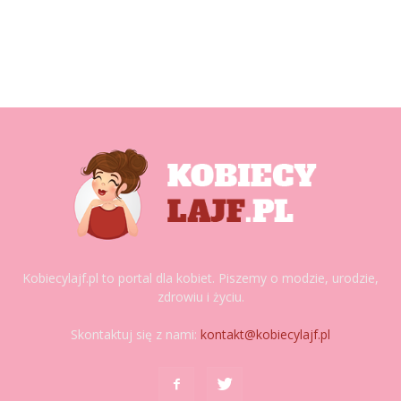
Kobiecylajf.pl to portal dla kobiet. Piszemy o modzie, urodzie,
zdrowiu i życiu.
Skontaktuj się z nami:
kontakt@kobiecylajf.pl