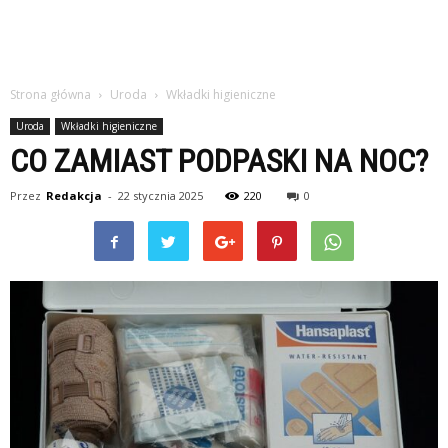
Strona główna
Uroda
Wkładki higieniczne
Uroda
Wkładki higieniczne
CO ZAMIAST PODPASKI NA NOC?
Przez
Redakcja
-
22 stycznia 2025
220
0