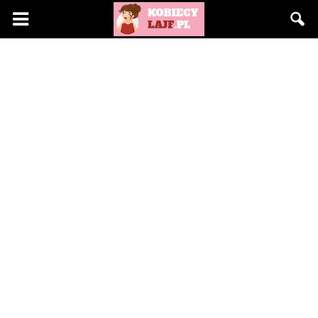
KobiecyLajf.pl
–
kobieta,
moda,
życie