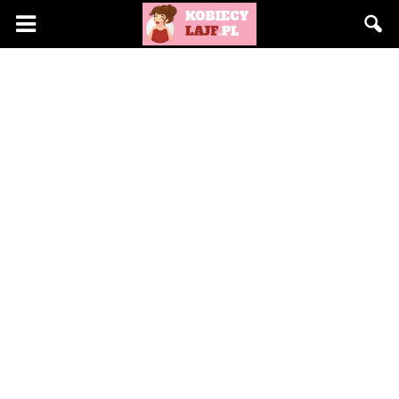
KobiecyLajf.pl
–
kobieta,
moda,
życie