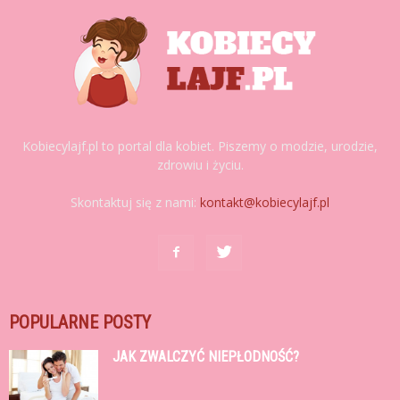
Kobiecylajf.pl to portal dla kobiet. Piszemy o modzie, urodzie,
zdrowiu i życiu.
Skontaktuj się z nami:
kontakt@kobiecylajf.pl
POPULARNE POSTY
JAK ZWALCZYĆ NIEPŁODNOŚĆ?