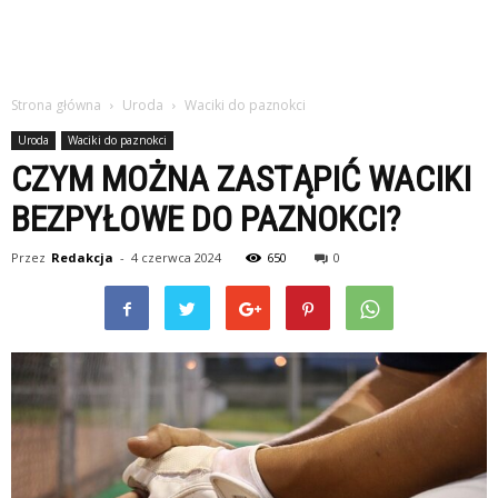
Strona główna
Uroda
Waciki do paznokci
Uroda
Waciki do paznokci
CZYM MOŻNA ZASTĄPIĆ WACIKI
BEZPYŁOWE DO PAZNOKCI?
Przez
Redakcja
-
4 czerwca 2024
650
0