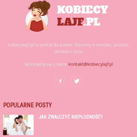
Kobiecylajf.pl to portal dla kobiet. Piszemy o modzie, urodzie,
zdrowiu i życiu.
Skontaktuj się z nami:
kontakt@kobiecylajf.pl
POPULARNE POSTY
JAK ZWALCZYĆ NIEPŁODNOŚĆ?