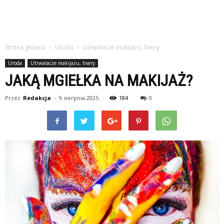
Strona główna
Uroda
Utrwalacze makijażu, fixery
Uroda
Utrwalacze makijażu, fixery
JAKĄ MGIEŁKA NA MAKIJAŻ?
Przez
Redakcja
-
9 sierpnia 2025
184
0