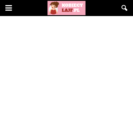
KobiecyLajf.pl
–
kobieta,
moda,
życie