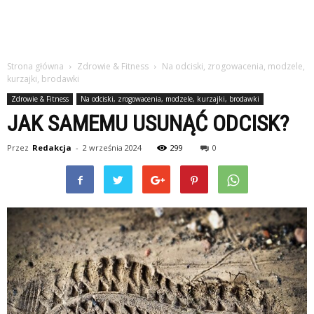
Strona główna
Zdrowie & Fitness
Na odciski, zrogowacenia, modzele,
kurzajki, brodawki
Zdrowie & Fitness
Na odciski, zrogowacenia, modzele, kurzajki, brodawki
JAK SAMEMU USUNĄĆ ODCISK?
Przez
Redakcja
-
2 września 2024
299
0