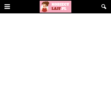
KobiecyLajf.pl
–
kobieta,
moda,
życie