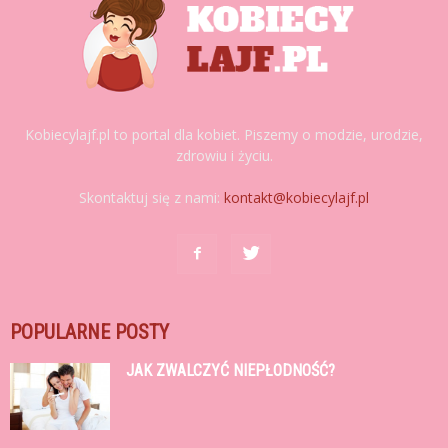
Kobiecylajf.pl to portal dla kobiet. Piszemy o modzie, urodzie,
zdrowiu i życiu.
Skontaktuj się z nami:
kontakt@kobiecylajf.pl
POPULARNE POSTY
JAK ZWALCZYĆ NIEPŁODNOŚĆ?