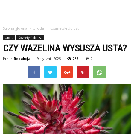
Strona główna
Uroda
Kosmetyki do ust
Uroda
Kosmetyki do ust
CZY WAZELINA WYSUSZA USTA?
Przez
Redakcja
-
19 stycznia 2025
233
0