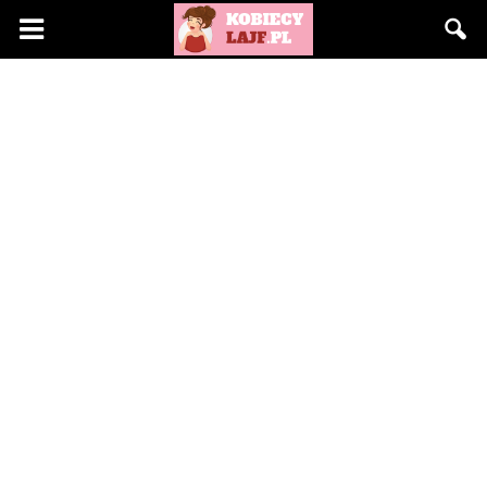
KobiecyLajf.pl
–
kobieta,
moda,
życie