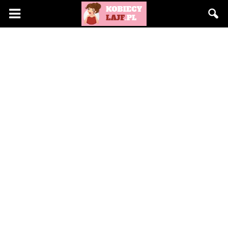
KobiecyLajf.pl
–
kobieta,
moda,
życie