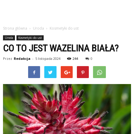
Strona główna
Uroda
Kosmetyki do ust
Uroda
Kosmetyki do ust
CO TO JEST WAZELINA BIAŁA?
Przez
Redakcja
-
5 listopada 2024
244
0