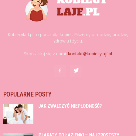
Kobiecylajf.pl to portal dla kobiet. Piszemy o modzie, urodzie,
zdrowiu i życiu.
Skontaktuj się z nami:
kontakt@kobiecylajf.pl
POPULARNE POSTY
JAK ZWALCZYĆ NIEPŁODNOŚĆ?
PLAKATY DO ŁAZIENKI – NAJPROSTSZY