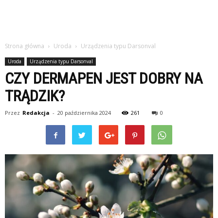
Strona główna
Uroda
Urządzenia typu Darsonval
Uroda
Urządzenia typu Darsonval
CZY DERMAPEN JEST DOBRY NA
TRĄDZIK?
Przez
Redakcja
-
20 października 2024
261
0