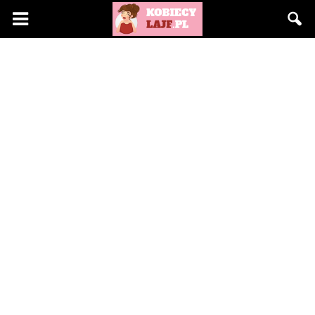
KobiecyLajf.pl
–
kobieta,
moda,
życie