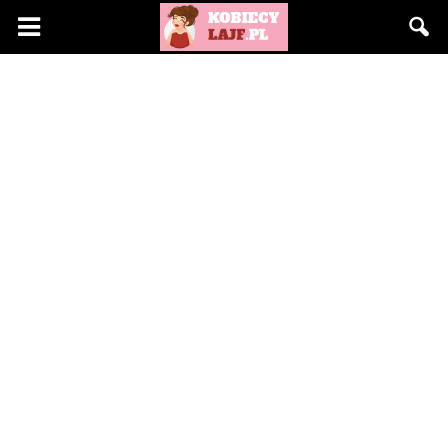
KobiecyLajf.pl
–
kobieta,
moda,
życie