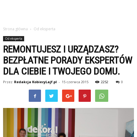
Strona główna
Od eksperta
Od eksperta
REMONTUJESZ I URZĄDZASZ?
BEZPŁATNE PORADY EKSPERTÓW
DLA CIEBIE I TWOJEGO DOMU.
Przez
Redakcja KobiecyLajf.pl
-
15 czerwca 2015
2252
0