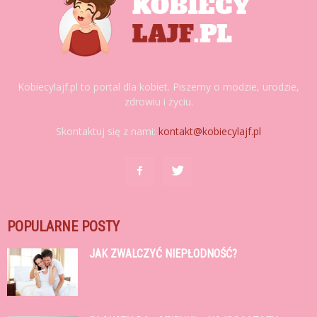
Kobiecylajf.pl to portal dla kobiet. Piszemy o modzie, urodzie,
zdrowiu i życiu.
Skontaktuj się z nami:
kontakt@kobiecylajf.pl
POPULARNE POSTY
JAK ZWALCZYĆ NIEPŁODNOŚĆ?