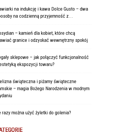
wiarki na indukcję i kawa Dolce Gusto – dwa
posoby na codzienną przyjemność z...
sydian – kamień dla kobiet, które chcą
tawiać granice i odzyskać wewnętrzny spokój
gały sklepowe – jak połączyć funkcjonalność
estetyką ekspozycji towaru?
elizna świąteczna i piżamy świąteczne
amskie – magia Bożego Narodzenia w modnym
ydaniu
e razy można użyć żyletki do golenia?
ATEGORIE