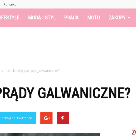
Kontakt
IFESTYLE
MODA I STYL
PRACA
MOTO
ZAKUPY
Jak działają prądy galwaniczne?
PRĄDY GALWANICZNE?
ierkaj) na Twitterze
Z