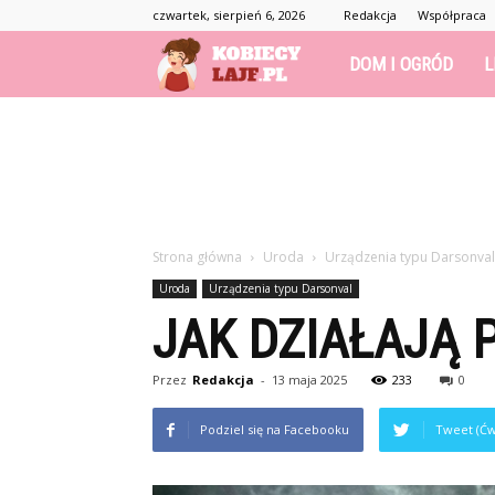
czwartek, sierpień 6, 2026
Redakcja
Współpraca
KobiecyLajf.pl
DOM I OGRÓD
L
–
kobieta,
Strona główna
Uroda
Urządzenia typu Darsonval
moda,
Uroda
Urządzenia typu Darsonval
JAK DZIAŁAJĄ 
życie
Przez
Redakcja
-
13 maja 2025
233
0
Podziel się na Facebooku
Tweet (Ćw