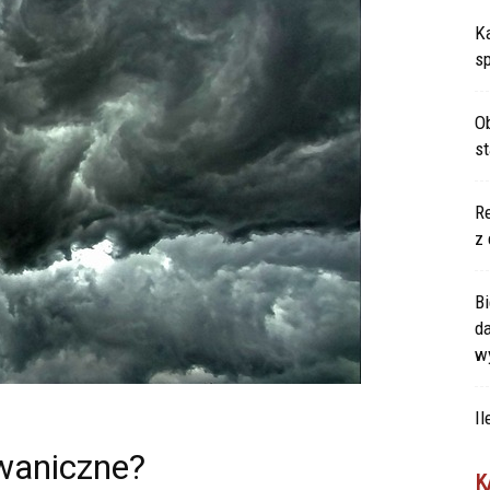
Ka
s
Ob
s
Re
z 
Bi
d
w
Il
lwaniczne?
K