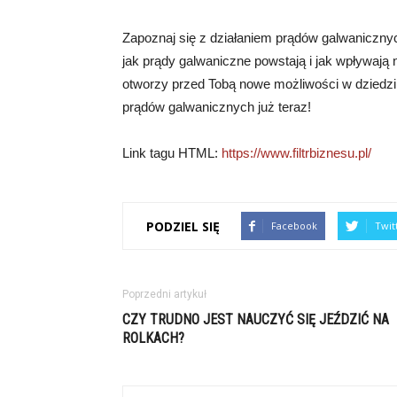
Zapoznaj się z działaniem prądów galwanicznych
jak prądy galwaniczne powstają i jak wpływają
otworzy przed Tobą nowe możliwości w dziedzinie 
prądów galwanicznych już teraz!
Link tagu HTML:
https://www.filtrbiznesu.pl/
PODZIEL SIĘ
Facebook
Twit
Poprzedni artykuł
CZY TRUDNO JEST NAUCZYĆ SIĘ JEŹDZIĆ NA
ROLKACH?