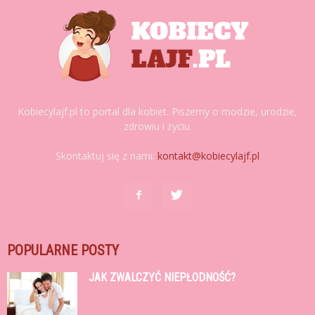
Kobiecylajf.pl to portal dla kobiet. Piszemy o modzie, urodzie,
zdrowiu i życiu.
Skontaktuj się z nami:
kontakt@kobiecylajf.pl
POPULARNE POSTY
JAK ZWALCZYĆ NIEPŁODNOŚĆ?