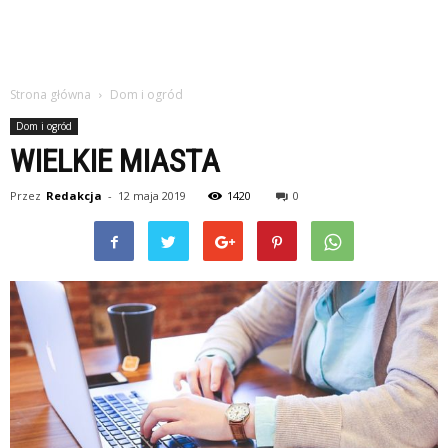
Strona główna
Dom i ogród
Dom i ogród
WIELKIE MIASTA
Przez
Redakcja
-
12 maja 2019
1420
0