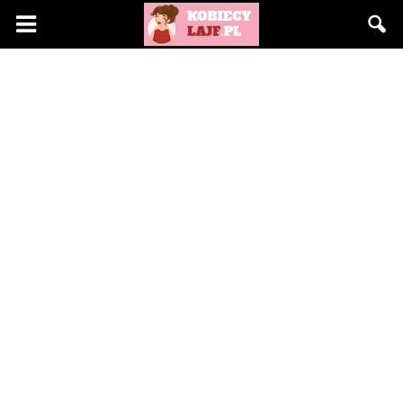
KobiecyLajf.pl
–
kobieta,
moda,
życie