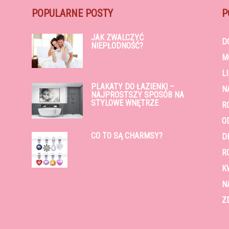
POPULARNE POSTY
P
JAK ZWALCZYĆ
D
NIEPŁODNOŚĆ?
M
L
PLAKATY DO ŁAZIENKI –
N
NAJPROSTSZY SPOSÓB NA
STYLOWE WNĘTRZE
R
O
CO TO SĄ CHARMSY?
D
R
K
N
Z