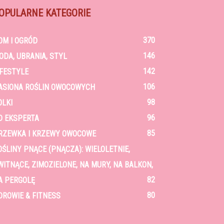
OPULARNE KATEGORIE
370
OM I OGRÓD
146
ODA, UBRANIA, STYL
142
IFESTYLE
106
ASIONA ROŚLIN OWOCOWYCH
98
OLKI
96
D EKSPERTA
85
RZEWKA I KRZEWY OWOCOWE
OŚLINY PNĄCE (PNĄCZA): WIELOLETNIE,
WITNĄCE, ZIMOZIELONE, NA MURY, NA BALKON,
82
A PERGOLĘ
80
DROWIE & FITNESS