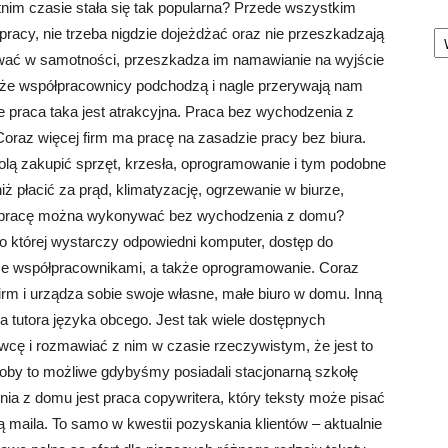
im czasie stała się tak popularna? Przede wszystkim
Ka
racy, nie trzeba nigdzie dojeżdżać oraz nie przeszkadzają
cować w samotności, przeszkadza im namawianie na wyjście
, że współpracownicy podchodzą i nagle przerywają nam
że praca taka jest atrakcyjna. Praca bez wychodzenia z
Coraz więcej firm ma pracę na zasadzie pracy bez biura.
wolą zakupić sprzęt, krzesła, oprogramowanie i tym podobne
iż płacić za prąd, klimatyzację, ogrzewanie w biurze,
ką pracę można wykonywać bez wychodzenia z domu?
o której wystarczy odpowiedni komputer, dostęp do
t ze współpracownikami, a także oprogramowanie. Coraz
firm i urządza sobie swoje własne, małe biuro w domu. Inną
tutora języka obcego. Jest tak wiele dostępnych
wcę i rozmawiać z nim w czasie rzeczywistym, że jest to
łoby to możliwe gdybyśmy posiadali stacjonarną szkołę
ia z domu jest praca copywritera, który teksty może pisać
maila. To samo w kwestii pozyskania klientów – aktualnie