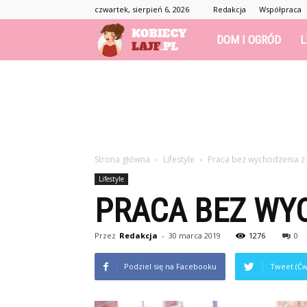
czwartek, sierpień 6, 2026
Redakcja
Współpraca
KobiecyLajf.pl
DOM I OGRÓD
L
–
kobieta,
Strona główna
Lifestyle
Praca bez wychodzenia 
moda,
Lifestyle
PRACA BEZ WY
życie
Przez
Redakcja
-
30 marca 2019
1276
0
Podziel się na Facebooku
Tweet (Ćw