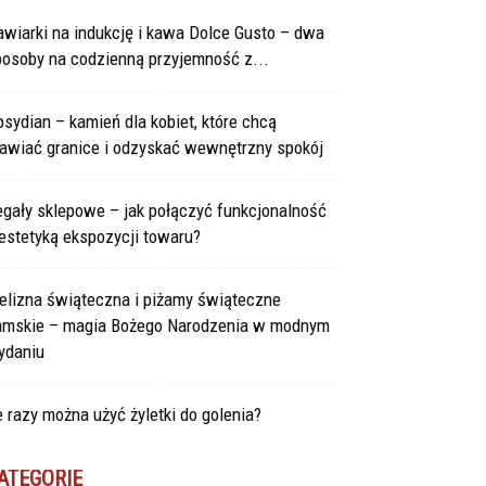
wiarki na indukcję i kawa Dolce Gusto – dwa
posoby na codzienną przyjemność z...
sydian – kamień dla kobiet, które chcą
tawiać granice i odzyskać wewnętrzny spokój
gały sklepowe – jak połączyć funkcjonalność
estetyką ekspozycji towaru?
elizna świąteczna i piżamy świąteczne
amskie – magia Bożego Narodzenia w modnym
ydaniu
e razy można użyć żyletki do golenia?
ATEGORIE