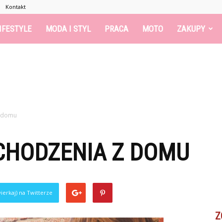
Kontakt
IFESTYLE
MODA I STYL
PRACA
MOTO
ZAKUPY
z domu
CHODZENIA Z DOMU
ierkaj) na Twitterze
Z