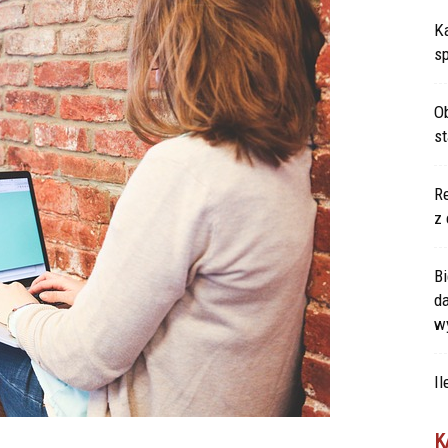
Ka
s
Ob
s
Re
z 
Bi
d
w
Il
K