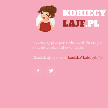
Kobiecylajf.pl to portal dla kobiet. Piszemy o
modzie, urodzie, zdrowiu i życiu.
Skontaktuj się z nami:
kontakt@kobiecylajf.pl