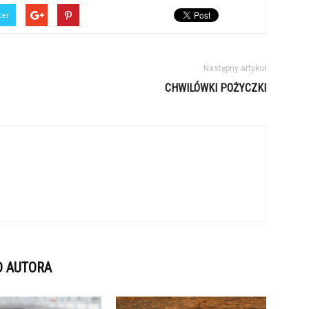
ter
Następny artykuł
CHWILÓWKI POŻYCZKI
D AUTORA