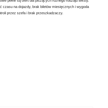
iowe pełne są ofert dla piszących różnego rodzaju teksty.
 czasu na dojazdy, brak biletów miesięcznych i wygoda
troli przez szefa i brak przeszkadzaczy.