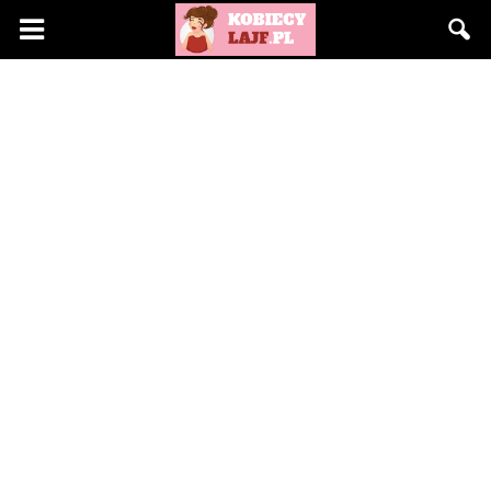
KobiecyLajf.pl
–
kobieta,
moda,
życie