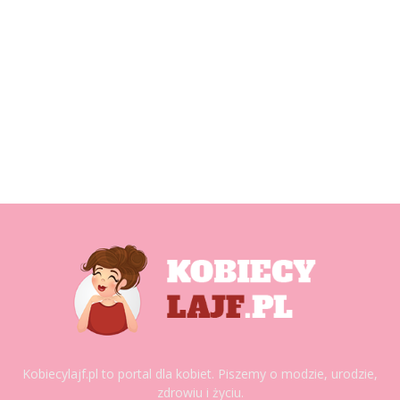
Kobiecylajf.pl to portal dla kobiet. Piszemy o modzie, urodzie,
zdrowiu i życiu.