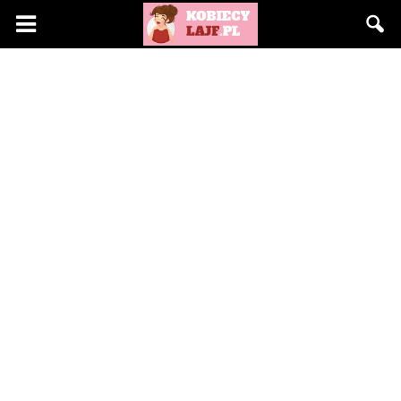
KobiecyLajf.pl
–
kobieta,
moda,
życie