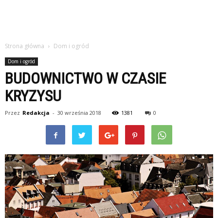
Strona główna
Dom i ogród
Dom i ogród
BUDOWNICTWO W CZASIE
KRYZYSU
Przez
Redakcja
-
30 września 2018
1381
0