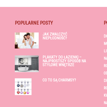
POPULARNE POSTY
P
JAK ZWALCZYĆ
D
NIEPŁODNOŚĆ?
M
L
PLAKATY DO ŁAZIENKI –
N
NAJPROSTSZY SPOSÓB NA
STYLOWE WNĘTRZE
R
O
CO TO SĄ CHARMSY?
D
R
K
N