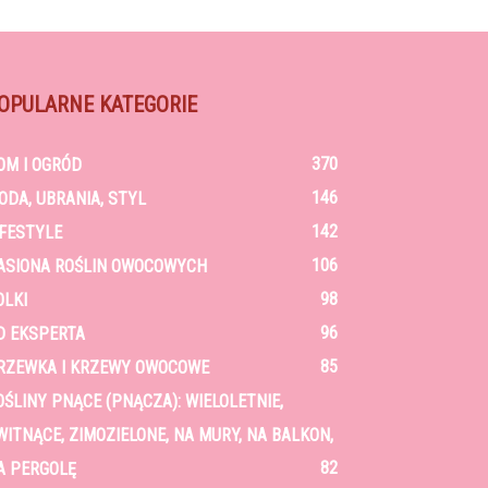
OPULARNE KATEGORIE
370
OM I OGRÓD
146
ODA, UBRANIA, STYL
142
IFESTYLE
106
ASIONA ROŚLIN OWOCOWYCH
98
OLKI
96
D EKSPERTA
85
RZEWKA I KRZEWY OWOCOWE
OŚLINY PNĄCE (PNĄCZA): WIELOLETNIE,
WITNĄCE, ZIMOZIELONE, NA MURY, NA BALKON,
82
A PERGOLĘ