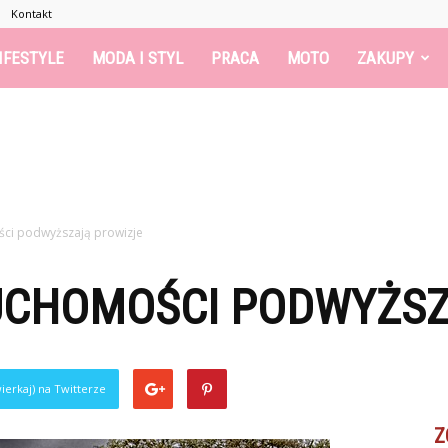
Kontakt
IFESTYLE
MODA I STYL
PRACA
MOTO
ZAKUPY
ści podwyższają prowizje
UCHOMOŚCI PODWYŻSZ
0
ierkaj) na Twitterze
Z