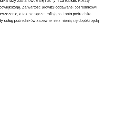
lka razy zastanówcie się nad tym co robicie. Koszty
powiększają. Za wartość prowizji oddawanej pośrednikowi
czenie, a tak pieniądze trafiają na konto pośrednika,
szty usług pośredników zapewne nie zmienią się dopóki będą