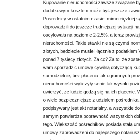
Kupowanie nieruchomości zawsze związane było
dodatkowym kosztem może być jeszcze zawiera
Pośrednicy w ostatnim czasie, mimo ciężkiej 
doprowadzili do jeszcze trudniejszej sytuacji 
oscylowała na poziomie 2-2,5%, a teraz prowiz
nieruchomości. Takie stawki nie są czymś norm
złotych, będziecie musieli łącznie z podatkie
ponad 7 tysięcy złotych. Za co? Za to, że zos
wam sporządzić umowę cywilną dotyczącą kupn
samodzielnie, bez płacenia tak ogromnych prowi
nieruchomości wyliczyły sobie tak wysoki pozio
uwierzyć, że ludzie godzą się na ich płacenie.
o wiele bezpieczniejsze z udziałem pośrednika, 
podpisywany jest akt notarialny, a wszystkie 
samym potwierdza poprawność wszystkich doku
tego. Większość pośredników posiada stałą umo
umowy zaprowadzeni do najlepszego notariusz