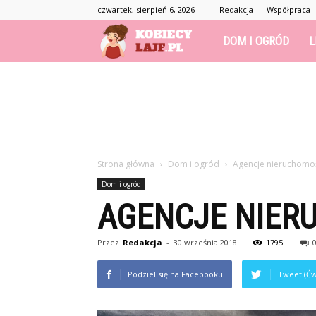
czwartek, sierpień 6, 2026
Redakcja
Współpraca
KobiecyLajf.pl
DOM I OGRÓD
L
–
kobieta,
Strona główna
Dom i ogród
Agencje nieruchomo
moda,
Dom i ogród
AGENCJE NIER
życie
Przez
Redakcja
-
30 września 2018
1795
Podziel się na Facebooku
Tweet (Ćw