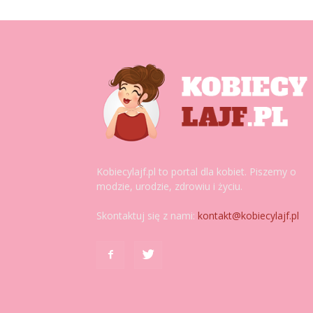
Kobiecylajf.pl to portal dla kobiet. Piszemy o
modzie, urodzie, zdrowiu i życiu.
Skontaktuj się z nami:
kontakt@kobiecylajf.pl