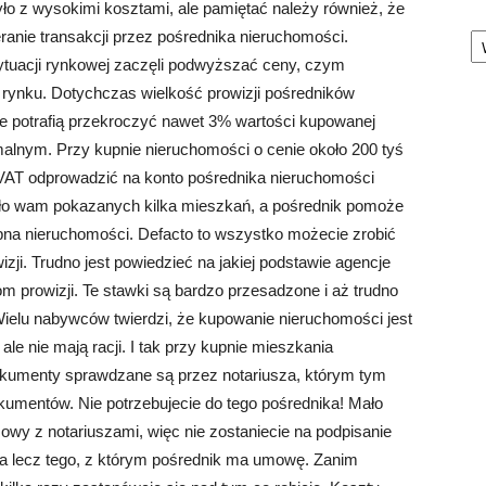
 z wysokimi kosztami, ale pamiętać należy również, że
Ka
nie transakcji przez pośrednika nieruchomości.
sytuacji rynkowej zaczęli podwyższać ceny, czym
na rynku. Dotychczas wielkość prowizji pośredników
je potrafią przekroczyć nawet 3% wartości kupowanej
alnym. Przy kupnie nieruchomości o cenie około 200 tyś
m VAT odprowadzić na konto pośrednika nieruchomości
tało wam pokazanych kilka mieszkań, a pośrednik pomoże
a nieruchomości. Defacto to wszystko możecie zrobić
zji. Trudno jest powiedzieć na jakiej podstawie agencje
m prowizji. Te stawki są bardzo przesadzone i aż trudno
 Wielu nabywców twierdzi, że kupowanie nieruchomości jest
ale nie mają racji. I tak przy kupnie mieszkania
dokumenty sprawdzane są przez notariusza, którym tym
mentów. Nie potrzebujecie do tego pośrednika! Mało
wy z notariuszami, więc nie zostaniecie na podpisanie
a lecz tego, z którym pośrednik ma umowę. Zanim