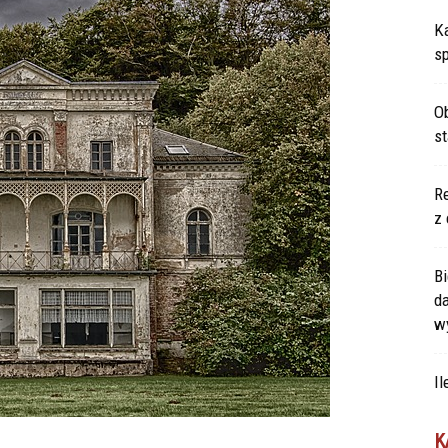
Ka
s
Ob
s
Re
z 
Bi
d
w
Il
K