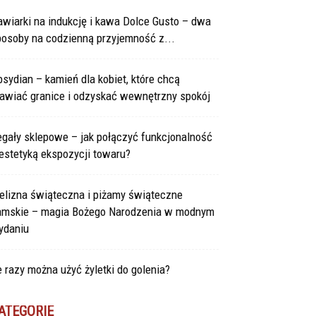
wiarki na indukcję i kawa Dolce Gusto – dwa
posoby na codzienną przyjemność z...
sydian – kamień dla kobiet, które chcą
tawiać granice i odzyskać wewnętrzny spokój
gały sklepowe – jak połączyć funkcjonalność
estetyką ekspozycji towaru?
elizna świąteczna i piżamy świąteczne
amskie – magia Bożego Narodzenia w modnym
ydaniu
e razy można użyć żyletki do golenia?
ATEGORIE