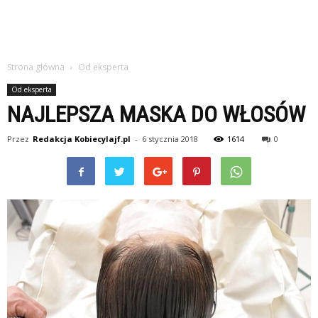
Strona główna
Od eksperta
Od eksperta
NAJLEPSZA MASKA DO WŁOSÓW
Przez
Redakcja Kobiecylajf.pl
-
6 stycznia 2018
1614
0