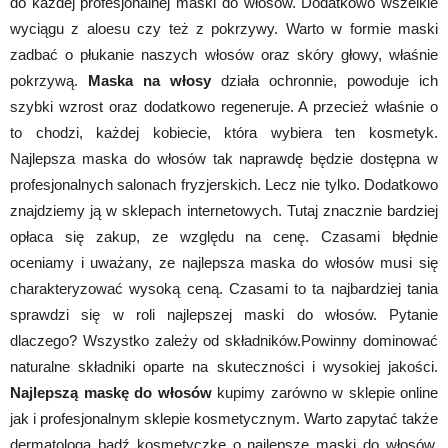
do każdej profesjonalnej maski do włosów. Dodatkowo wszelkie
wyciągu z aloesu czy też z pokrzywy. Warto w formie maski
zadbać o płukanie naszych włosów oraz skóry głowy, właśnie
pokrzywą.
Maska na włosy
działa ochronnie, powoduje ich
szybki wzrost oraz dodatkowo regeneruje. A przecież właśnie o
to chodzi, każdej kobiecie, która wybiera ten kosmetyk.
Najlepsza maska do włosów tak naprawdę będzie dostępna w
profesjonalnych salonach fryzjerskich. Lecz nie tylko. Dodatkowo
znajdziemy ją w sklepach internetowych. Tutaj znacznie bardziej
opłaca się zakup, ze względu na cenę. Czasami błędnie
oceniamy i uważany, ze najlepsza maska do włosów musi się
charakteryzować wysoką ceną. Czasami to ta najbardziej tania
sprawdzi się w roli najlepszej maski do włosów. Pytanie
dlaczego? Wszystko zależy od składników.Powinny dominować
naturalne składniki oparte na skuteczności i wysokiej jakości.
Najlepszą maskę do włosów
kupimy zarówno w sklepie online
jak i profesjonalnym sklepie kosmetycznym. Warto zapytać także
dermatologa bądź kosmetyczkę o najlepsze maski do włosów.