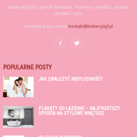
Kobiecylajf.pl to portal dla kobiet. Piszemy o modzie, urodzie,
zdrowiu i życiu.
Skontaktuj się z nami:
kontakt@kobiecylajf.pl
POPULARNE POSTY
JAK ZWALCZYĆ NIEPŁODNOŚĆ?
PLAKATY DO ŁAZIENKI – NAJPROSTSZY
SPOSÓB NA STYLOWE WNĘTRZE