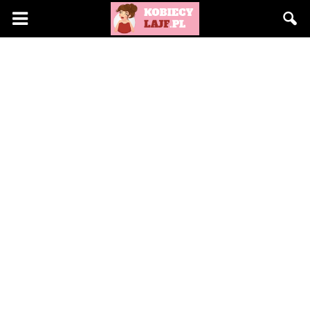
KobiecyLajf.pl
–
kobieta,
moda,
życie