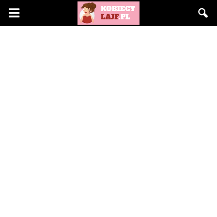
KobiecyLajf.pl
–
kobieta,
moda,
życie