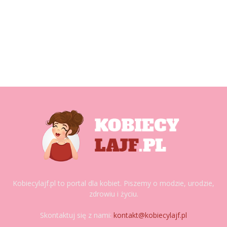
Kobiecylajf.pl to portal dla kobiet. Piszemy o modzie, urodzie,
zdrowiu i życiu.
Skontaktuj się z nami:
kontakt@kobiecylajf.pl