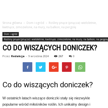
Strona główna
Dom i ogród
Rośliny pnące (pnącza): wieloletnie,
kwitnące, zimozielone, na mury, na balkon, na pergolę
Dom i ogród
Rośliny pnące (pnącza): wieloletnie, kwitnące, zimozielone, na mury, na balkon, na pergolę
CO DO WISZĄCYCH DONICZEK?
Przez
Redakcja
-
9 września 2024
267
0
Co do wiszących doniczek?
W ostatnich latach wiszące doniczki stały się niezwykle
popularne wśród miłośników roślin. Ich unikalny design i