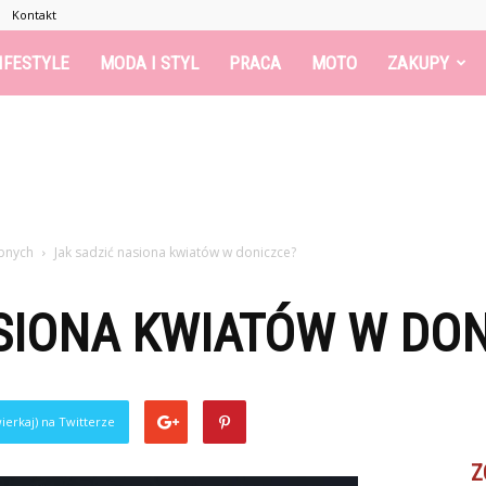
Kontakt
IFESTYLE
MODA I STYL
PRACA
MOTO
ZAKUPY
bnych
Jak sadzić nasiona kwiatów w doniczce?
SIONA KWIATÓW W DON
ierkaj) na Twitterze
Z