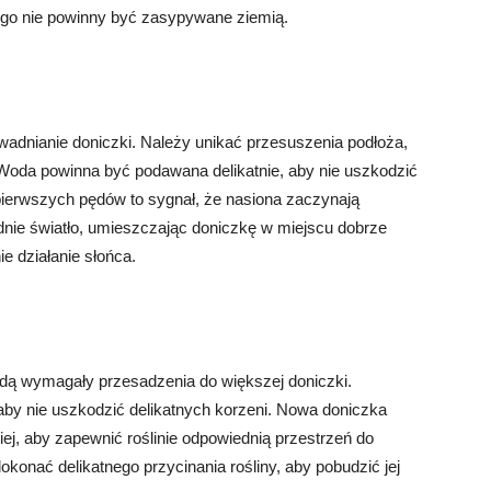
tego nie powinny być zasypywane ziemią.
wadnianie doniczki. Należy unikać przesuszenia podłoża,
 Woda powinna być podawana delikatnie, aby nie uszkodzić
ę pierwszych pędów to sygnał, że nasiona zaczynają
nie światło, umieszczając doniczkę w miejscu dobrze
e działanie słońca.
ędą wymagały przesadzenia do większej doniczki.
aby nie uszkodzić delikatnych korzeni. Nowa doniczka
j, aby zapewnić roślinie odpowiednią przestrzeń do
konać delikatnego przycinania rośliny, aby pobudzić jej