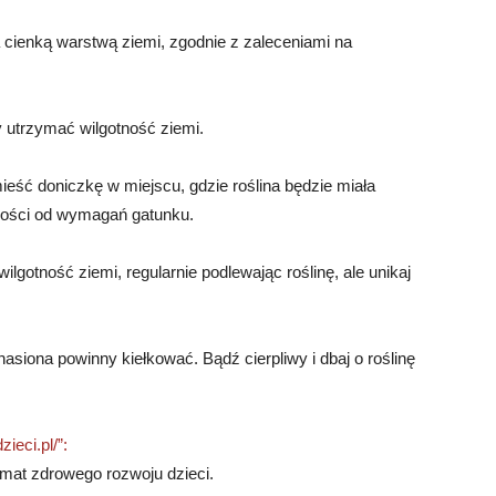
na cienką warstwą ziemi, zgodnie z zaleceniami na
by utrzymać wilgotność ziemi.
eść doniczkę w miejscu, gdzie roślina będzie miała
żności od wymagań gatunku.
lgotność ziemi, regularnie podlewając roślinę, ale unikaj
siona powinny kiełkować. Bądź cierpliwy i dbaj o roślinę
ieci.pl/”:
emat zdrowego rozwoju dzieci.