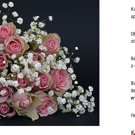
Ka
s
Ob
s
Re
z 
Bi
d
w
Il
K