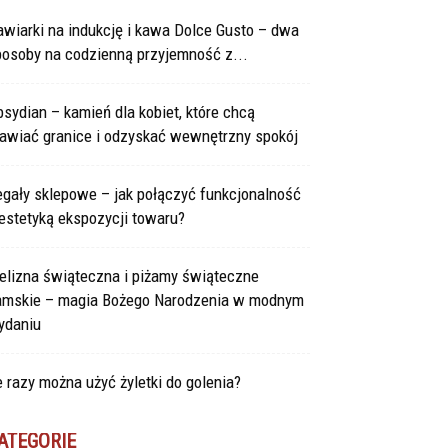
wiarki na indukcję i kawa Dolce Gusto – dwa
posoby na codzienną przyjemność z...
sydian – kamień dla kobiet, które chcą
tawiać granice i odzyskać wewnętrzny spokój
gały sklepowe – jak połączyć funkcjonalność
estetyką ekspozycji towaru?
elizna świąteczna i piżamy świąteczne
amskie – magia Bożego Narodzenia w modnym
ydaniu
e razy można użyć żyletki do golenia?
ATEGORIE