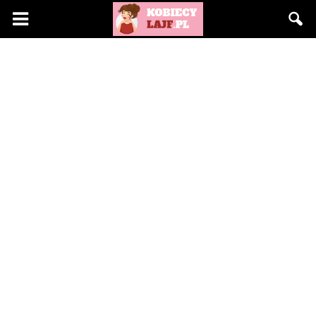
KobiecyLajf.pl
–
kobieta,
moda,
życie