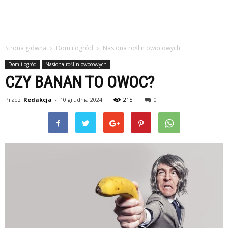
Strona główna
Dom i ogród
Nasiona roślin owocowych
Dom i ogród
Nasiona roślin owocowych
CZY BANAN TO OWOC?
Przez
Redakcja
-
10 grudnia 2024
215
0