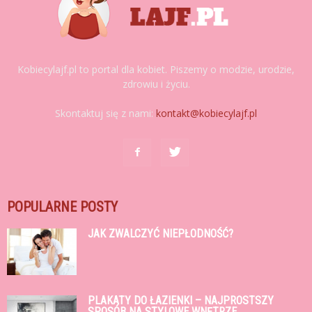
Kobiecylajf.pl to portal dla kobiet. Piszemy o modzie, urodzie,
zdrowiu i życiu.
Skontaktuj się z nami:
kontakt@kobiecylajf.pl
POPULARNE POSTY
JAK ZWALCZYĆ NIEPŁODNOŚĆ?
PLAKATY DO ŁAZIENKI – NAJPROSTSZY
SPOSÓB NA STYLOWE WNĘTRZE