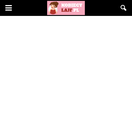
KobiecyLajf.pl
–
kobieta,
moda,
życie