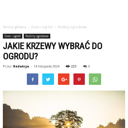
Strona główna
Dom i ogród
Rośliny ogrodowe
Dom i ogród
Rośliny ogrodowe
JAKIE KRZEWY WYBRAĆ DO
OGRODU?
Przez
Redakcja
-
14 listopada 2024
225
0