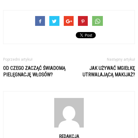
Poprzedni artykuł
Następny artykuł
OD CZEGO ZACZĄĆ ŚWIADOMĄ
JAK UŻYWAĆ MGIEŁKĘ
PIELĘGNACJĘ WŁOSÓW?
UTRWALAJĄCĄ MAKIJAŻ?
REDAKCJA