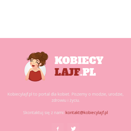
Kobiecylajf.pl to portal dla kobiet. Piszemy o modzie, urodzie,
zdrowiu i życiu.
Skontaktuj się z nami:
kontakt@kobiecylajf.pl