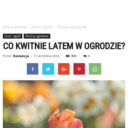
Strona główna
Dom i ogród
Rośliny ogrodowe
Dom i ogród
Rośliny ogrodowe
CO KWITNIE LATEM W OGRODZIE?
Przez
Redakcja
-
17 września 2024
309
0