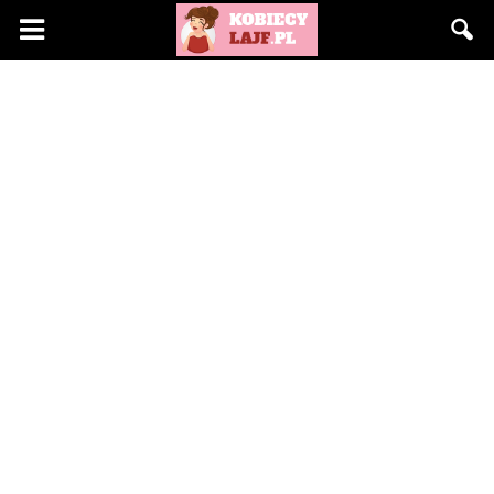
KobiecyLajf.pl
–
kobieta,
moda,
życie