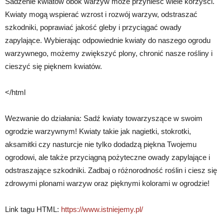
Sadzenie kwiatów obok warzyw może przynieść wiele korzyści.
Kwiaty mogą wspierać wzrost i rozwój warzyw, odstraszać
szkodniki, poprawiać jakość gleby i przyciągać owady
zapylające. Wybierając odpowiednie kwiaty do naszego ogrodu
warzywnego, możemy zwiększyć plony, chronić nasze rośliny i
cieszyć się pięknem kwiatów.
</html
Wezwanie do działania: Sadź kwiaty towarzyszące w swoim
ogrodzie warzywnym! Kwiaty takie jak nagietki, stokrotki,
aksamitki czy nasturcje nie tylko dodadzą piękna Twojemu
ogrodowi, ale także przyciągną pożyteczne owady zapylające i
odstraszające szkodniki. Zadbaj o różnorodność roślin i ciesz się
zdrowymi plonami warzyw oraz pięknymi kolorami w ogrodzie!
Link tagu HTML:
https://www.istniejemy.pl/