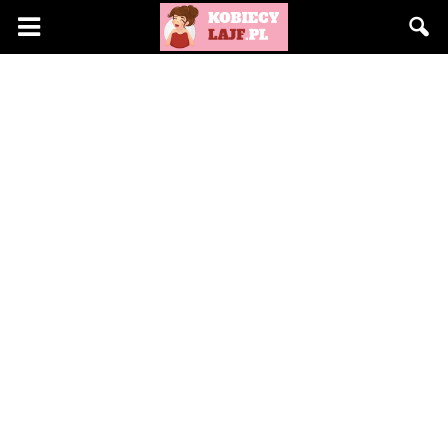
KobiecyLajf.pl
–
kobieta,
moda,
życie