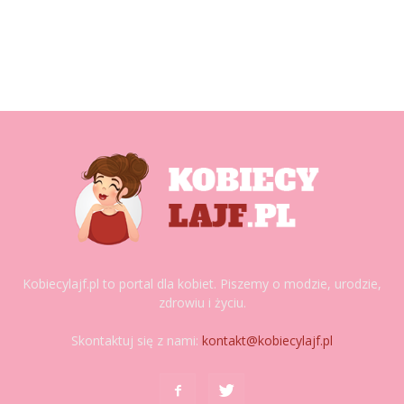
Kobiecylajf.pl to portal dla kobiet. Piszemy o modzie, urodzie,
zdrowiu i życiu.
Skontaktuj się z nami:
kontakt@kobiecylajf.pl