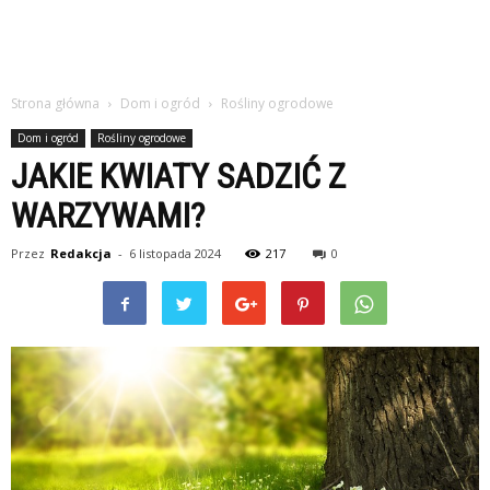
Strona główna
Dom i ogród
Rośliny ogrodowe
Dom i ogród
Rośliny ogrodowe
JAKIE KWIATY SADZIĆ Z
WARZYWAMI?
Przez
Redakcja
-
6 listopada 2024
217
0