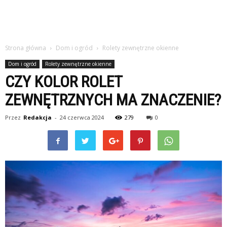
Strona główna
Dom i ogród
Rolety zewnętrzne okienne
Dom i ogród
Rolety zewnętrzne okienne
CZY KOLOR ROLET
ZEWNĘTRZNYCH MA ZNACZENIE?
Przez
Redakcja
-
24 czerwca 2024
279
0