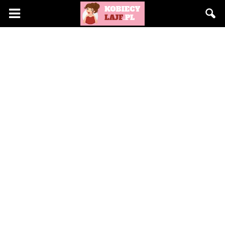
KobiecyLajf.pl
–
kobieta,
moda,
życie