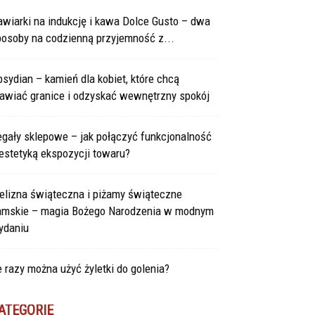
wiarki na indukcję i kawa Dolce Gusto – dwa
posoby na codzienną przyjemność z...
sydian – kamień dla kobiet, które chcą
tawiać granice i odzyskać wewnętrzny spokój
gały sklepowe – jak połączyć funkcjonalność
estetyką ekspozycji towaru?
elizna świąteczna i piżamy świąteczne
amskie – magia Bożego Narodzenia w modnym
ydaniu
e razy można użyć żyletki do golenia?
ATEGORIE