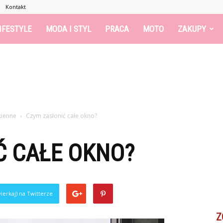
Kontakt
IFESTYLE
MODA I STYL
PRACA
MOTO
ZAKUPY
kienne
Czym zasłonić całe okno?
Ć CAŁE OKNO?
ierkaj) na Twitterze
Z