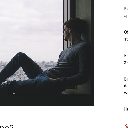
Ka
s
Ob
s
Re
z 
Bi
d
w
Il
K