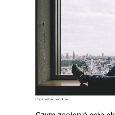
Czym zasłonić całe okno?