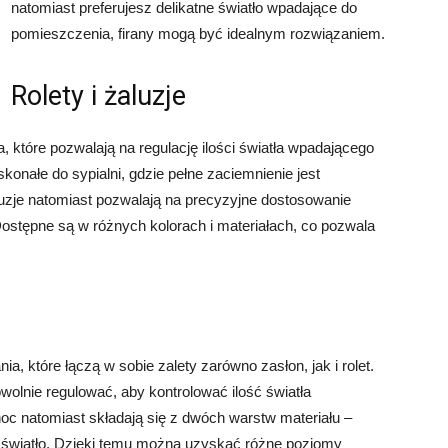
natomiast preferujesz delikatne światło wpadające do
pomieszczenia, firany mogą być idealnym rozwiązaniem.
Rolety i żaluzje
a, które pozwalają na regulację ilości światła wpadającego
onałe do sypialni, gdzie pełne zaciemnienie jest
uzje natomiast pozwalają na precyzyjne dostosowanie
Dostępne są w różnych kolorach i materiałach, co pozwala
nia, które łączą w sobie zalety zarówno zasłon, jak i rolet.
owolnie regulować, aby kontrolować ilość światła
oc natomiast składają się z dwóch warstw materiału –
ej światło. Dzięki temu można uzyskać różne poziomy